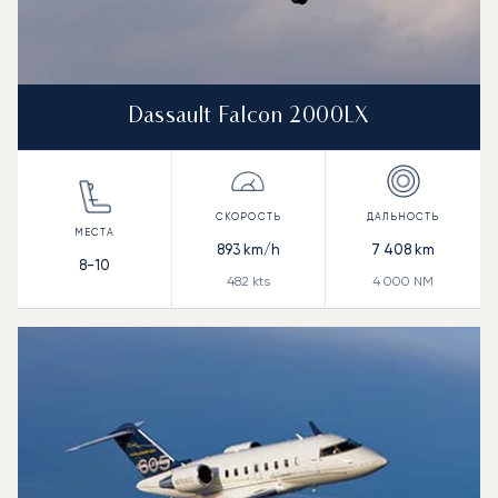
Dassault Falcon 2000LX
893
km/h
7 408
km
8-10
482
kts
4 000
NM