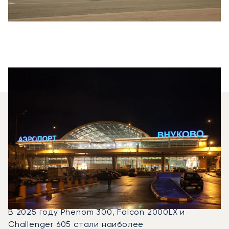
Какие Типы Бизнес-
Джетов Можно
Арендовать Для
Перелета Между
Ольбией И Москвой?
В 2025 году Phenom 300, Falcon 2000LX и
Challenger 605 стали наиболее