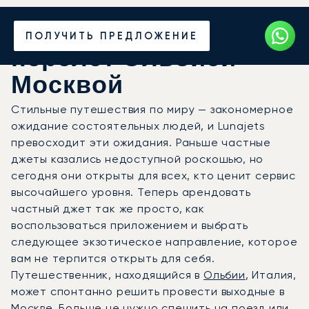
Закажите частный
ПОЛУЧИТЬ ПРЕДЛОЖЕНИЕ
перелёт Ольбией —
Москвой
Стильные путешествия по миру — закономерное
ожидание состоятельных людей, и Lunajets
превосходит эти ожидания. Раньше частные
джеты казались недоступной роскошью, но
сегодня они открыты для всех, кто ценит сервис
высочайшего уровня. Теперь арендовать
частный джет так же просто, как
воспользоваться приложением и выбрать
следующее экзотическое направление, которое
вам не терпится открыть для себя.
Путешественник, находящийся в
Ольбии
, Италия,
может спонтанно решить провести выходные в
Москве
. Больше не нужно спешить на поезд или