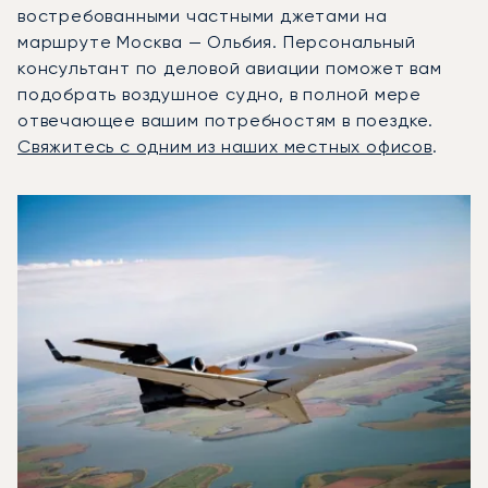
востребованными частными джетами на
маршруте Москва — Ольбия. Персональный
консультант по деловой авиации поможет вам
подобрать воздушное судно, в полной мере
отвечающее вашим потребностям в поездке.
Свяжитесь с одним из наших местных офисов
.
3 наиболее востребованных воздушных судна по количе
Фото воздушного судна
Модель воздушного судна
Скорость (км/ч)
Скорость (узлы)
Дал
Дальность (NM)