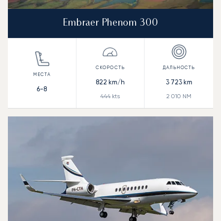
Embraer Phenom 300
822
km/h
3 723
km
6-8
444
kts
2 010
NM