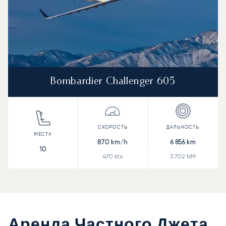
Bombardier Challenger 605
870
km/h
6 856
km
10
470
kts
3 702
NM
Аренда Частного Джета