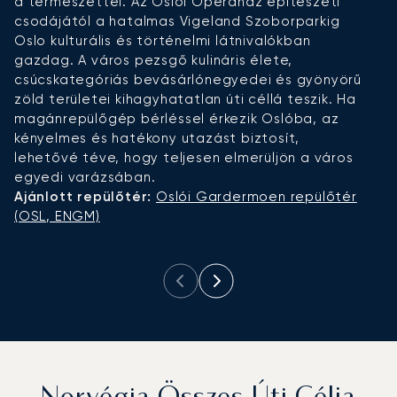
a természettel. Az Oslói Operaház építészeti
é
csodájától a hatalmas Vigeland Szoborparkig
á
Oslo kulturális és történelmi látnivalókban
h
gazdag. A város pezsgő kulináris élete,
t
csúcskategóriás bevásárlónegyedei és gyönyörű
b
zöld területei kihagyhatatlan úti céllá teszik. Ha
f
magánrepülőgép bérléssel érkezik Oslóba, az
ku
kényelmes és hatékony utazást biztosít,
h
lehetővé téve, hogy teljesen elmerüljön a város
p
egyedi varázsában.
A
Ajánlott repülőtér:
Oslói Gardermoen repülőtér
(
(OSL, ENGM)