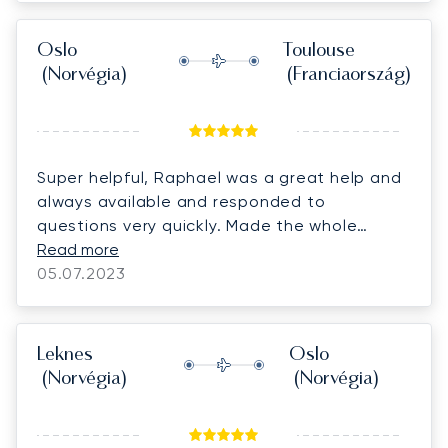
Oslo
Toulouse
(Norvégia)
(Franciaország)
Super helpful, Raphael was a great help and
always available and responded to
questions very quickly. Made the whole
booking experience very easy. Thank you so
Read more
much!
05.07.2023
Leknes
Oslo
(Norvégia)
(Norvégia)