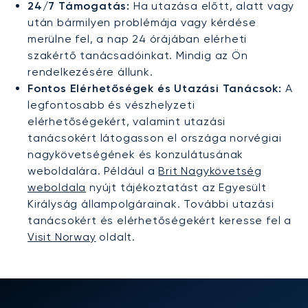
24/7 Támogatás:
Ha utazása előtt, alatt vagy
után bármilyen problémája vagy kérdése
merülne fel, a nap 24 órájában elérheti
szakértő tanácsadóinkat. Mindig az Ön
rendelkezésére állunk.
Fontos Elérhetőségek és Utazási Tanácsok:
A
legfontosabb és vészhelyzeti
elérhetőségekért, valamint utazási
tanácsokért látogasson el országa norvégiai
nagykövetségének és konzulátusának
weboldalára. Például a
Brit Nagykövetség
weboldala
nyújt tájékoztatást az Egyesült
Királyság állampolgárainak. További utazási
tanácsokért és elérhetőségekért keresse fel a
Visit Norway
oldalt.