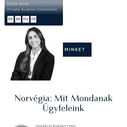
DALIA MADI
Private Aviation Coordinator
EN
AR
HU
FR
HÍVJON MINKET
Norvégia
: Mit Mondanak
Ügyfeleink
ÜGYFÉLELÉGEDETTSÉG