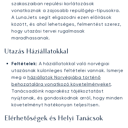
szakaszaiban repülési korlátozások
vonatkoznak a zajosabb repülőgép-típusokra.
A LunaJets segít eligazodni ezen előírások
között, és ahol lehetséges, felmentést szerez,
hogy utazási tervei rugalmasak
maradhassanak.
Utazás Háziállatokkal
Feltételek:
A háziállatokkal való norvégiai
utazásnak különleges feltételei vannak. Ismerje
meg a
háziállatok Norvégiába történő
behozatalára vonatkozó követelményeket
.
Tanácsadóink naprakész tájékoztatást
nyújtanak, és gondoskodnak arról, hogy minden
követelményt hatékonyan teljesítsen.
Elérhetőségek és Helyi Tanácsok