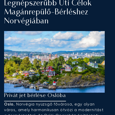
Legnépszerűbb Úti Célok
Magánrepülő-Bérléshez
Norvégiában
Privát jet bérlése Oslóba
B
Oslo
, Norvégia nyüzsgő fővárosa, egy olyan
B
város, amely harmonikusan ötvözi a modernitást
e