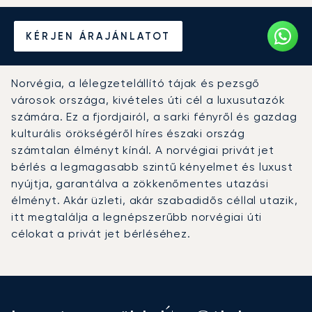
Béreljen magánrepülőt
KÉRJEN ÁRAJÁNLATOT
Norvégiába
Norvégia, a lélegzetelállító tájak és pezsgő
városok országa, kivételes úti cél a luxusutazók
számára. Ez a fjordjairól, a sarki fényről és gazdag
kulturális örökségéről híres északi ország
számtalan élményt kínál. A norvégiai privát jet
bérlés a legmagasabb szintű kényelmet és luxust
nyújtja, garantálva a zökkenőmentes utazási
élményt. Akár üzleti, akár szabadidős céllal utazik,
itt megtalálja a legnépszerűbb norvégiai úti
célokat a privát jet bérléséhez.