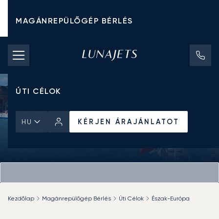
MAGÁNREPÜLŐGÉP BÉRLÉS
CHARTER ÁRAK
MAGÁNREPÜLŐGÉPEK
ÚTI CÉLOK
KÉRJEN ÁRAJÁNLATOT
HU
Kezdőlap
Magánrepülőgép Bérlés
Úti Célok
Észak-Európa