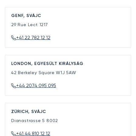
GENF, SVÁJC
29 Rue Lect
1217
+41 22 782 12 12
LONDON, EGYESÜLT KIRÁLYSÁG
42 Berkeley Square
W1J 5AW
+44 2074 095 095
ZÜRICH, SVÁJC
Dianastrasse 5
8002
+41 44 810 12 12