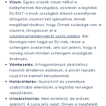
Vízum
: Egyes utazók vízum nélkül is
beléphetnek Norvégiába, azonban a legtöbb
EU/EGT-n kívüli országból érkező személynek
látogatói vízumot kell igényelnie. Annak
megállapításához, hogy Önnek szüksége van-e
vízumra, látogasson el a
vízumkövetelményekről szóló oldalra
. Bár
Norvégia nem tagja az EU-nak, része a
schengeni övezetnek, ami azt jelenti, hogy a
norvég vízum minden schengeni országban
érvényes.
Vámkezelés:
A hagyományos járatokhoz
hasonló általános eljárások, a privát repülés
nyújtotta kiemelt kényelemmel.
Határátkelés:
Gyorsított és személyre
szabottabb ellenőrzés a legtöbb norvégiai
repülőtéren.
Utasbiztosítás:
Nem kötelező, de erősen
ajánlott. A LunaJets segít Önnek a megfelelő