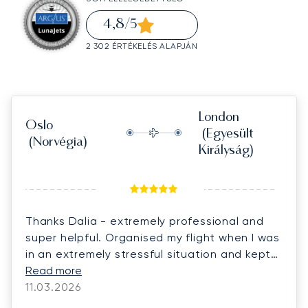
4,8
/5
2 302 ÉRTÉKELÉS ALAPJÁN
London
Oslo
(Egyesült
(Norvégia)
Királyság)
Thanks Dalia - extremely professional and
super helpful. Organised my flight when I was
in an extremely stressful situation and kept
me calm.
Read more
11.03.2026