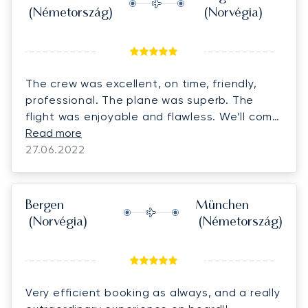
(Németország)
(Norvégia)
The crew was excellent, on time, friendly,
professional. The plane was superb. The
flight was enjoyable and flawless. We’ll come
back. Many thanks.
Read more
27.06.2022
Bergen
München
(Norvégia)
(Németország)
Very efficient booking as always, and a really