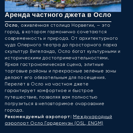
Аренда частного джета в Осло
А
Осло
, оживлённая столица Норвегии, — это
Б
город, в котором гармонично сочетаются
ф
современность и природа. От архитектурного
п
чуда Оперного театра до просторного парка
о
скульптур Вигеланда, Осло богат культурными и
Б
историческими достопримечательностями.
н
Яркая гастрономическая сцена, элитные
о
торговые районы и прекрасные зелёные зоны
п
делают его обязательным для посещения.
ч
Перелёт в Осло на частном джете
м
гарантирует комфортное и быстрое
я
путешествие, позволяя вам полностью
О
погрузиться в неповторимое очарование
д
города.
ф
Рекомендуемый аэропорт:
Международный
Р
аэропорт Осло Гардермуэн (OSL, ENGM)
(