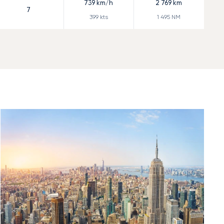
739
km/h
2 769
km
7
399
kts
1 495
NM