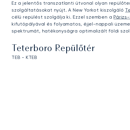
Ez a jelentős transzatlanti útvonal olyan repülőt
szolgáltatásokat nyújt. A New Yorkot kiszolgáló
T
célú repülést szolgálja ki. Ezzel szemben a
Párizs
kifutópályával és folyamatos, éjjel-nappali üzemel
spektrumát, hatékonyságra optimalizált földi szo
Teterboro Repülőtér
TEB - KTEB