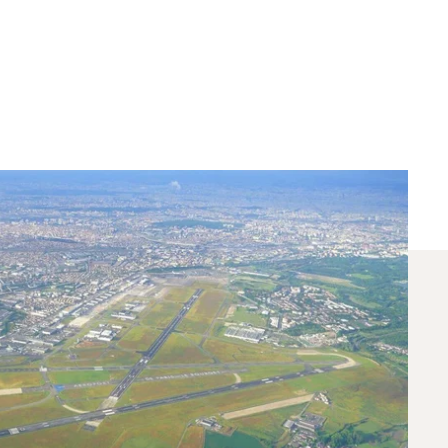
k És Párizs Között?
ánrepülő Párizs és New York között. Egy dedikált
et.