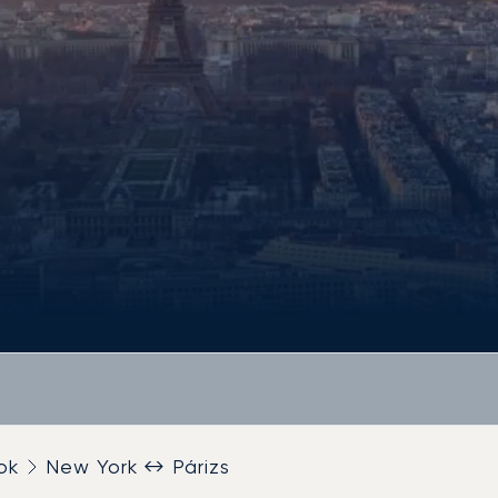
ok
New York ↔ Párizs