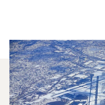
Milyen Típusú Magá
2025-ben a Falcon 2000LX, a Challenger 650 és a 
magánrepülési tanácsadó segít Önnek megtalálni
Vegye fel a kapcsolatot egyik helyi irodánkkal
.