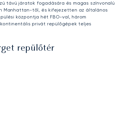
sszú távú járatok fogadására és magas színvonalú
n Manhattan-től, és kifejezetten az általános
epülési központja hét FBO-val, három
rkontinentális privát repülőgépek teljes
rget repülőtér