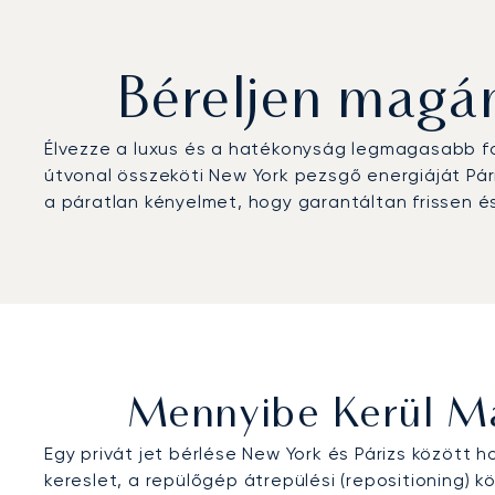
Béreljen magán
Élvezze a luxus és a hatékonyság legmagasabb f
útvonal összeköti New York pezsgő energiáját Páriz
a páratlan kényelmet, hogy garantáltan frissen é
Mennyibe Kerül Ma
Egy privát jet bérlése New York és Párizs között 
kereslet, a repülőgép átrepülési (repositioning) 