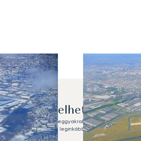
njetet Bérelhetek New Yor
Citation Bravo volt a leggyakrabban igénybe vett mag
 az utazási igényeinek leginkább megfelelő repülőgép