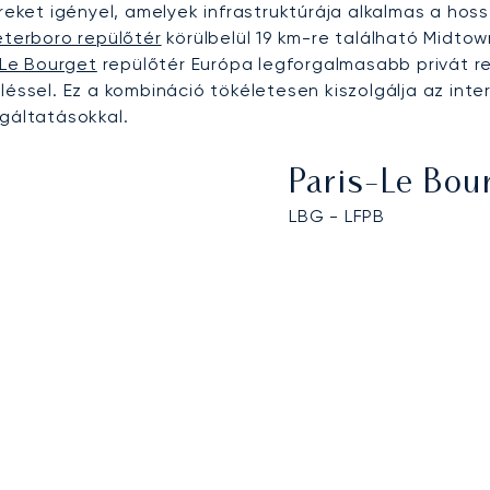
ereket igényel, amelyek infrastruktúrája alkalmas a ho
eterboro repülőtér
körülbelül 19 km-re található Midtow
-Le Bourget
repülőtér Európa legforgalmasabb privát r
éssel. Ez a kombináció tökéletesen kiszolgálja az inte
lgáltatásokkal.
Paris-Le Bou
LBG - LFPB