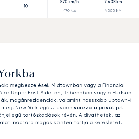
870
km/h
7 408
km
10
470
kts
4 000
NM
 Yorkba
nak: megbeszélések Midtownban vagy a Financial
dő az Upper East Side-on, Tribecában vagy a Hudson
lodák, magánrezidenciák, valamint hosszabb uptown-i
k meg. New York egész évben
vonzza a privát jet
njellegű tartózkodások révén. A divathetek, az
alati naptára magas szinten tartja a keresletet.