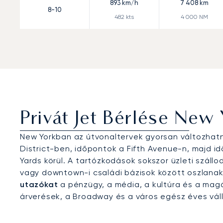
893
km/h
7 408
km
8-10
482
kts
4 000
NM
Privát Jet Bérlése New
New Yorkban az útvonaltervek gyorsan változhat
District-ben, időpontok a Fifth Avenue-n, majd i
Yards körül. A tartózkodások sokszor üzleti szál
vagy downtown-i családi bázisok között oszlana
utazókat
a pénzügy, a média, a kultúra és a magá
árverések, a Broadway és a város egész éves váll