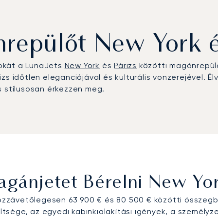
repülőt New York é
okát a LunaJets
New York
és
Párizs
közötti magánrepülő
s időtlen eleganciájával és kulturális vonzerejével. Él
s stílusosan érkezzen meg.
gánjetet Bérelni New York
hozzávetőlegesen 63 900 € és 80 500 € közötti összegbe
költsége, az egyedi kabinkialakítási igények, a személ