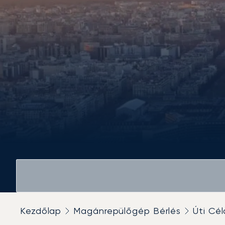
Kezdőlap
Magánrepülőgép Bérlés
Úti Cél