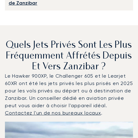
de Zanzibar
Quels Jets Privés Sont Les Plus
Fréquemment Affrétés Depuis
Et Vers Zanzibar ?
Le Hawker 900XP, le Challenger 605 et le Learjet
60XR ont été les jets privés les plus prisés en 2025
pour les vols privés au départ ou à destination de
Zanzibar. Un conseiller dédié en aviation privée
peut vous aider à choisir l'appareil idéal.
Contactez l'un de nos bureaux locaux
.
Zanzibar : Les 3 modèles d'aéronefs les plus fréquenté
Photo de l'aéronef
Modèle d'aéronef
Sièges
Vitesse (km/h)
Vitesse (nœuds)
Autonomie (km)