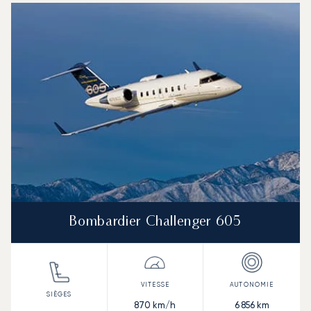
Bombardier Challenger 605
870
km/h
6 856
km