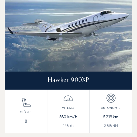
Autonomie (NM)
Hawker 900XP
830
km/h
5 219
km
8
448
kts
2 818
NM