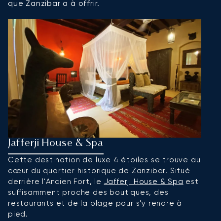
que Zanzibar a à offrir.
Jafferji House & Spa
P
Cette destination de luxe 4 étoiles se trouve au
Pr
cœur du quartier historique de Zanzibar. Situé
c
derrière l'Ancien Fort, le
Jafferji House & Spa
est
hô
suffisamment proche des boutiques, des
p
restaurants et de la plage pour s'y rendre à
t
pied.