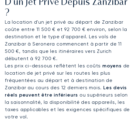
D'un Jet Privé Depuis Zanzibar
parfaitement reposé pour votre transfert privé
?
vers l'île exclusive de Mnemba.
La location d'un jet privé au départ de Zanzibar
En tant que courtier indépendant ayant accès à
coûte entre 11 500 € et 92 700 € environ, selon la
une flotte mondiale, nous pouvons trouver l'avion
destination et le type d'appareil. Les vols de
idéal pour chaque mission. Cet accès complet au
Zanzibar à Seronera commencent à partir de 11
marché garantit que votre vol pour la Tanzanie
500 €, tandis que les itinéraires vers Zurich
est géré selon les normes les plus élevées, vous
débutent à 92 700 €.
assurant une confiance absolue pour votre
Les prix ci-dessous reflètent les coûts
moyens
de
voyage vers l'archipel.
location de jet privé sur les routes les plus
fréquentées au départ et à destination de
Zanzibar au cours des 12 derniers mois.
Les devis
réels peuvent être inférieurs
ou supérieurs selon
la saisonnalité, la disponibilité des appareils, les
taxes applicables et les exigences spécifiques de
votre vol.