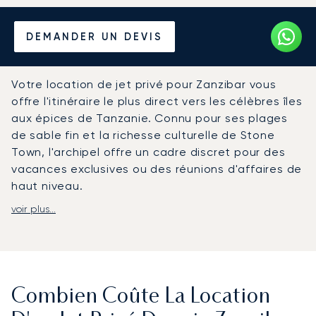
Louer un Jet Privé depuis et
DEMANDER UN DEVIS
vers Zanzibar
Votre location de jet privé pour Zanzibar vous
offre l'itinéraire le plus direct vers les célèbres îles
aux épices de Tanzanie. Connu pour ses plages
de sable fin et la richesse culturelle de Stone
Town, l'archipel offre un cadre discret pour des
vacances exclusives ou des réunions d'affaires de
haut niveau.
voir plus...
Nous organisons chaque détail de votre vol en
fonction de votre emploi du temps. Votre voyage
se déroule dans la plus grande discrétion, avec
une restauration gastronomique et des
prestations luxueuses adaptées à vos
Combien Coûte La Location
préférences. Vous voyagez ainsi avec une
flexibilité et un confort absolus, arrivant