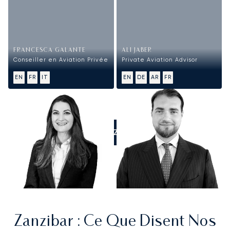
FRANCESCA GALANTE
ALI JABER
Conseiller en Aviation Privée
Private Aviation Advisor
EN
FR
IT
EN
DE
AR
FR
APPELEZ-NOUS
Zanzibar
: Ce Que Disent Nos