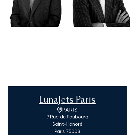
LunaJets Paris
PARIS
9 Rue du Faubourg
Saint-Honoré
Paris
75008