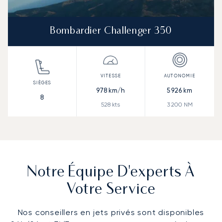
Bombardier Challenger 350
978
km/h
5 926
km
8
528
kts
3 200
NM
Notre Équipe D'experts À
Votre Service
Nos conseillers en jets privés sont disponibles