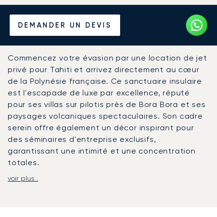
Louer un Jet Privé depuis et
DEMANDER UN DEVIS
vers Tahiti
Commencez votre évasion par une location de jet
privé pour Tahiti et arrivez directement au cœur
de la Polynésie française. Ce sanctuaire insulaire
est l'escapade de luxe par excellence, réputé
pour ses villas sur pilotis près de Bora Bora et ses
paysages volcaniques spectaculaires. Son cadre
serein offre également un décor inspirant pour
des séminaires d'entreprise exclusifs,
garantissant une intimité et une concentration
totales.
voir plus...
Chez LunaJets, nous organisons votre vol sur
mesure selon votre itinéraire. L'expérience à bord
est tout aussi essentielle. Profitez d'une cuisine
gastronomique et de prestations haut de gamme