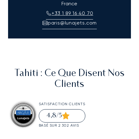
France
+33 1 89 16 40 70
paris@lunajets.com
Tahiti
: Ce Que Disent Nos
Clients
SATISFACTION CLIENTS
4,8
/5
BASÉ SUR 2 302 AVIS