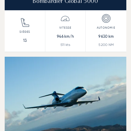
Bombardier Global 5000
946
km/h
9 630
km
13
511
kts
5 200
NM