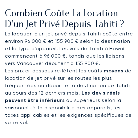
dans votre cabine spacieuse, vous permettant de
Combien Coûte La Location
travailler ou de vous détendre en toute
confidentialité.
D'un Jet Privé Depuis Tahiti ?
La location d'un jet privé depuis Tahiti coûte entre
Contactez nos conseillers en aviation privée pour
environ 96 000 € et 155 900 € selon la destination
organiser votre affrètement. Notre expertise
et le type d'appareil. Les vols de Tahiti à Hawaï
dans la gestion de vols long-courriers complexes
commencent à 96 000 €, tandis que les liaisons
est évidente, avec plus de 1 500 traversées
vers Vancouver débutent à 155 900 €.
transatlantiques coordonnées avec succès
Les prix ci-dessous reflètent les coûts
moyens
de
chaque année. Cette expérience vous assure une
location de jet privé sur les routes les plus
tranquillité d'esprit absolue pour votre voyage
fréquentées au départ et à destination de Tahiti
vers les rivages lointains de la Polynésie française.
au cours des 12 derniers mois.
Les devis réels
peuvent être inférieurs
ou supérieurs selon la
saisonnalité, la disponibilité des appareils, les
taxes applicables et les exigences spécifiques de
votre vol.