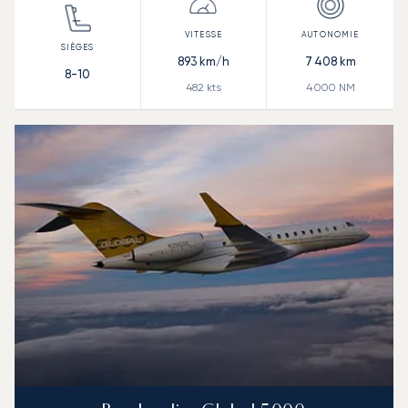
893
km/h
7 408
km
8-10
482
kts
4 000
NM