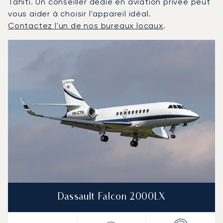
Tahiti. Un conseiller dédié en aviation privée peut
vous aider à choisir l'appareil idéal.
Contactez l'un de nos bureaux locaux
.
Tahiti : Les 3 modèles d'aéronefs les plus fréquentés e
Photo de l'aéronef
Modèle d'aéronef
Sièges
Vitesse (km/h)
Vitesse (nœuds)
Autonomie (km)
Autonomie (NM)
Dassault Falcon 2000LX