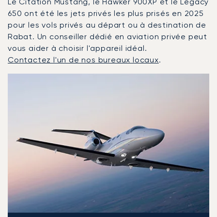
Le Citation Mustang, le Hawker 900XP et le Legacy
650 ont été les jets privés les plus prisés en 2025
pour les vols privés au départ ou à destination de
Rabat. Un conseiller dédié en aviation privée peut
vous aider à choisir l'appareil idéal.
Contactez l'un de nos bureaux locaux
.
Rabat : Les 3 modèles d'aéronefs les plus fréquentés e
Photo de l'aéronef
Modèle d'aéronef
Sièges
Vitesse (km/h)
Vitesse (nœuds)
Autonomie (km)
Autonomie (NM)