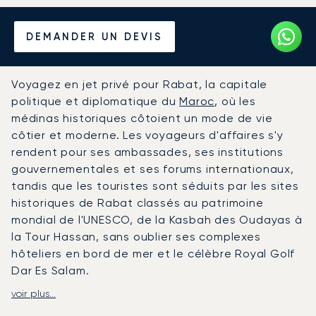
Louer un Jet Privé depuis et
DEMANDER UN DEVIS
vers Rabat
Voyagez en jet privé pour Rabat, la capitale
politique et diplomatique du
Maroc
, où les
médinas historiques côtoient un mode de vie
côtier et moderne. Les voyageurs d'affaires s'y
rendent pour ses ambassades, ses institutions
gouvernementales et ses forums internationaux,
tandis que les touristes sont séduits par les sites
historiques de Rabat classés au patrimoine
mondial de l'UNESCO, de la Kasbah des Oudayas à
la Tour Hassan, sans oublier ses complexes
hôteliers en bord de mer et le célèbre Royal Golf
Dar Es Salam.
voir plus...
LunaJets organise des vols vers l'aéroport
international de Rabat-Salé, avec des services