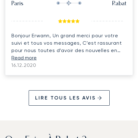
Paris
Rabat
Bonjour Erwann, Un grand merci pour votre
suivi et tous vos messages, C’est rassurant
pour nous toutes d’avoir des nouvelles en
live. Je vous souhaite – et mes collègues se
Read more
joignent à moi – d’excellentes fêtes de fin
16.12.2020
d’année Restez loin de la Covid, prenez soin
de vous et de votre famille, A très bientôt
j’espère pour de nouvelles aventures en 2021
! Bien à vous,
LIRE TOUS LES AVIS