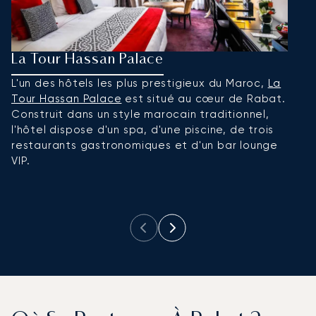
La Tour Hassan Palace
S
L'un des hôtels les plus prestigieux du Maroc,
La
Ce
Tour Hassan Palace
est situé au cœur de Rabat.
lu
Construit dans un style marocain traditionnel,
d'
l'hôtel dispose d'un spa, d'une piscine, de trois
a
restaurants gastronomiques et d'un bar lounge
L
VIP.
tr
d
p