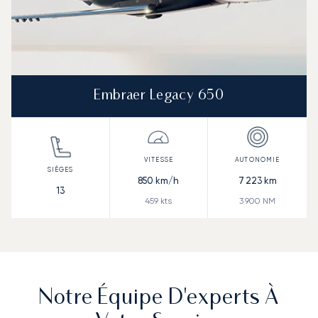
Embraer Legacy 650
850
km/h
7 223
km
13
459
kts
3 900
NM
Notre Équipe D'experts À