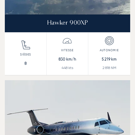
Hawker 900XP
830
km/h
5 219
km
8
448
kts
2 818
NM