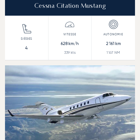
Cessna Citation Mustang
628
km/h
2 161
km
4
339
kts
1 167
NM