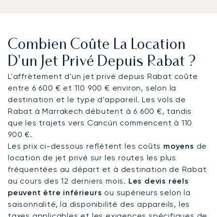
FBO dédiés garantissant des arrivées et des
départs rapides. Chaque voyage est personnalisé
selon les priorités du client, qu'il s'agisse de
Combien Coûte La Location
transferts en limousine vers les ambassades ou
les villas privées, ou d'un accès discret aux
D'un Jet Privé Depuis Rabat ?
luxueux complexes hôteliers de Skhirat. Que ce
L'affrètement d'un jet privé depuis Rabat coûte
soit pour assister au festival Mawazine, participer
entre 6 600 € et 110 900 € environ, selon la
à un sommet diplomatique ou vous retirer dans
destination et le type d'appareil. Les vols de
une résidence privée en bord de mer, chaque
Rabat à Marrakech débutent à 6 600 €, tandis
détail est orchestré selon votre emploi du temps.
que les trajets vers Cancún commencent à 110
900 €.
Forte de deux décennies d'expertise, LunaJets
Les prix ci-dessous reflètent les coûts
moyens
de
garantit une sécurité certifiée Argus®, une
location de jet privé sur les routes les plus
tarification transparente et des solutions
fréquentées au départ et à destination de Rabat
d'affrètement flexibles reconnues dans le monde
au cours des 12 derniers mois.
Les devis réels
entier. À Rabat, cela se traduit par des arrivées
peuvent être inférieurs
ou supérieurs selon la
discrètes pour les engagements politiques, un
saisonnalité, la disponibilité des appareils, les
accès privilégié aux événements culturels et des
taxes applicables et les exigences spécifiques de
liaisons privées pratiques vers Marrakech,