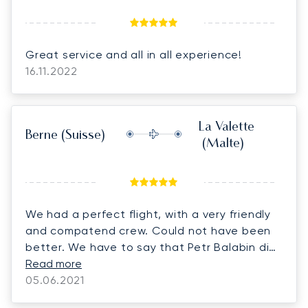
Great service and all in all experience!
16.11.2022
La Valette
Berne
(Suisse)
(Malte)
We had a perfect flight, with a very friendly
and compatend crew. Could not have been
better. We have to say that Petr Balabin did
a very good job arranging everything for us
Read more
and doing his utmost! Super service!!!! Thank
05.06.2021
you, we will be back!!!