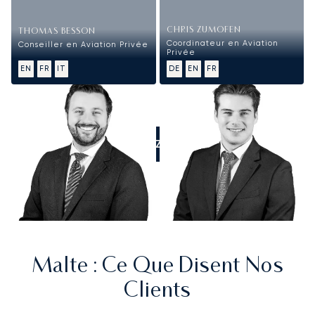
CHRIS ZUMOFEN
THOMAS BESSON
Coordinateur en Aviation
Conseiller en Aviation Privée
Privée
EN
FR
IT
DE
EN
FR
APPELEZ-NOUS
Malte
: Ce Que Disent Nos
Clients