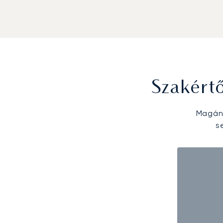
Szakért
Magánr
s