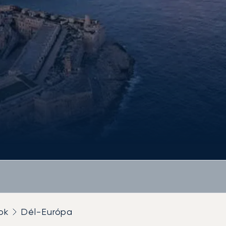
ok
Dél-Európa