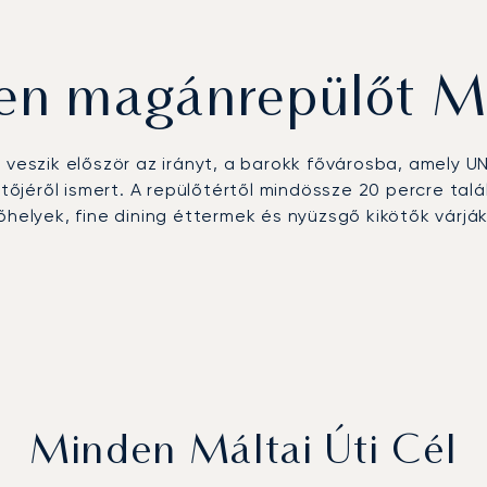
jen magánrepülőt M
a
veszik először az irányt, a barokk fővárosba, amely U
ötőjéről ismert. A repülőtértől mindössze 20 percre tal
őhelyek, fine dining éttermek és nyüzsgő kikötők várjá
Minden Máltai Úti Cél