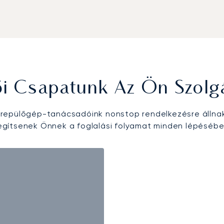
ői Csapatunk Az Ön Szolg
epülőgép-tanácsadóink nonstop rendelkezésre állna
egítsenek Önnek a foglalási folyamat minden lépésébe