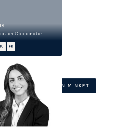
DI
viation Coordinator
HU
FR
HÍVJON MINKET