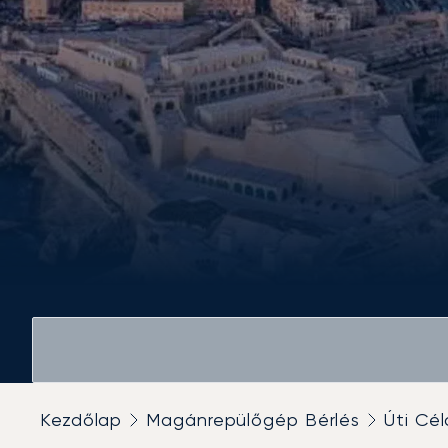
Kezdőlap
Magánrepülőgép Bérlés
Úti Cél