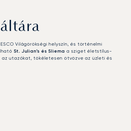
áltára
NESCO Világörökségi helyszín, és történelmi
álható
St. Julian’s és Sliema
a sziget életstílus-
k az utazókat, tökéletesen ötvözve az üzleti és