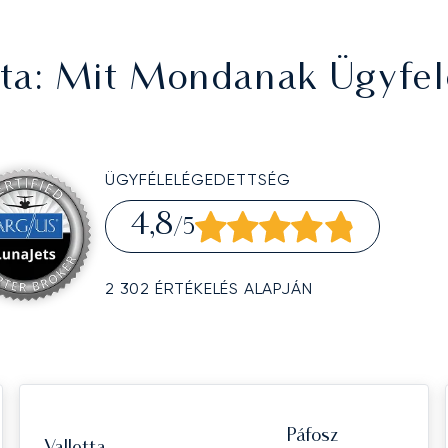
ta
: Mit Mondanak Ügyfel
ÜGYFÉLELÉGEDETTSÉG
4,8
/5
2 302 ÉRTÉKELÉS ALAPJÁN
Páfosz