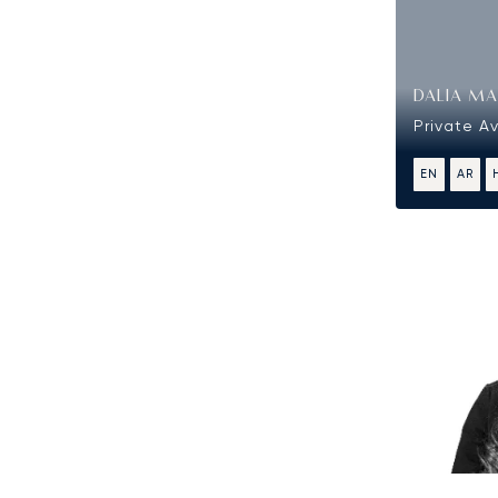
DALIA MA
Private A
EN
AR