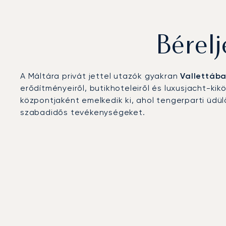
Bérel
A Máltára privát jettel utazók gyakran
Vallettáb
erődítményeiről, butikhoteleiről és luxusjacht-kik
központjaként emelkedik ki, ahol tengerparti üdül
szabadidős tevékenységeket.