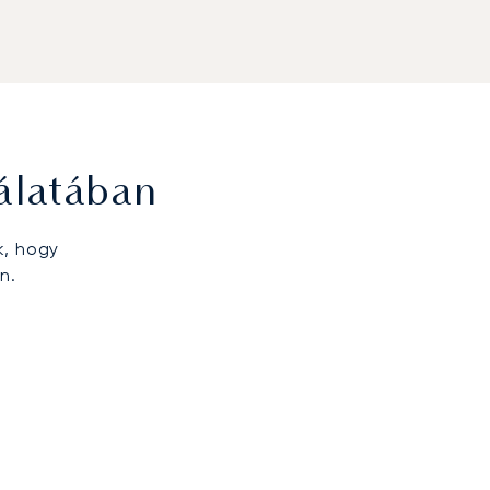
álatában
k, hogy
n.