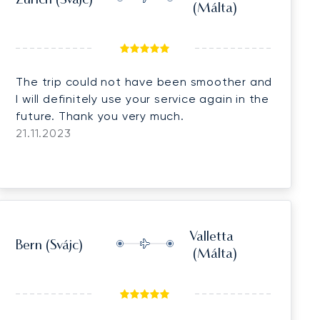
Zürich
(Svájc)
(Málta)
The trip could not have been smoother and
I will definitely use your service again in the
future. Thank you very much.
21.11.2023
Valletta
Bern
(Svájc)
(Málta)