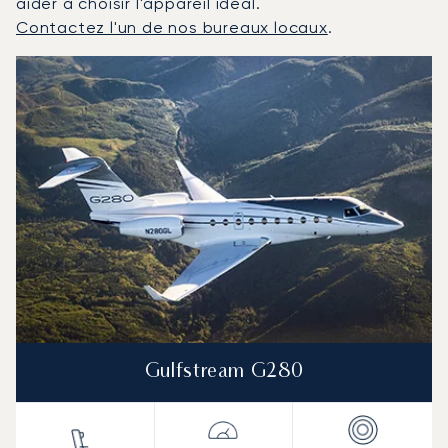
aider à choisir l'appareil idéal.
Contactez l'un de nos bureaux locaux
.
Macao : Les 3 modèles d'aéronefs les plus fréquentés 
Photo de l'aéronef
Modèle d'aéronef
Sièges
Vitesse (km/h)
Vitesse (nœuds)
Autonomie (km)
Autonomie (NM)
Gulfstream G280