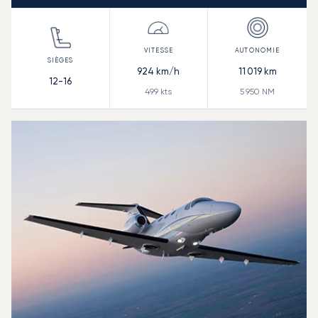
924
km/h
11 019
km
12-16
499
kts
5 950
NM