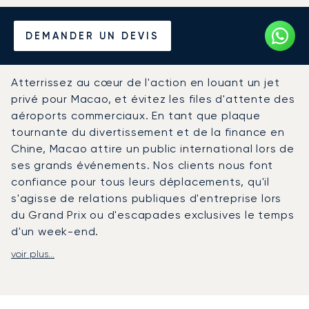
Louer un Jet Privé depuis et
DEMANDER UN DEVIS
vers Macao
Atterrissez au cœur de l'action en louant un jet
privé pour Macao, et évitez les files d'attente des
aéroports commerciaux. En tant que plaque
tournante du divertissement et de la finance en
Chine, Macao attire un public international lors de
ses grands événements. Nos clients nous font
confiance pour tous leurs déplacements, qu'il
s'agisse de relations publiques d'entreprise lors
du Grand Prix ou d'escapades exclusives le temps
d'un week-end.
voir plus...
Chez LunaJets, nous concevons votre voyage
entièrement sur mesure, en fonction de votre
emploi du temps. Nous pouvons aménager la
cabine de votre jet privé pour le travail ou la