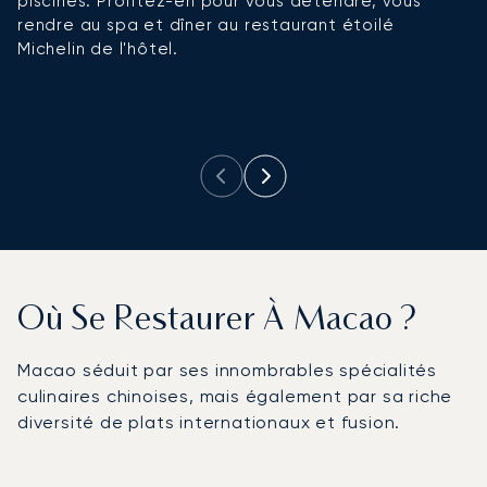
piscines. Profitez-en pour vous détendre, vous
é
rendre au spa et dîner au restaurant étoilé
Pa
Michelin de l'hôtel.
m
u
re
Où Se Restaurer À Macao ?
Macao séduit par ses innombrables spécialités
culinaires chinoises, mais également par sa riche
diversité de plats internationaux et fusion.