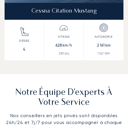
Cessna Citation Mustang
628
km/h
2 161
km
4
339
kts
1 167
NM
Notre Équipe D'experts À
Votre Service
Nos conseillers en jets privés sont disponibles
24h/24 et 7j/7 pour vous accompagner à chaque