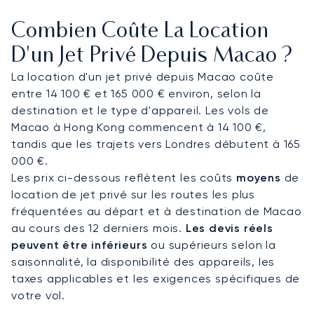
détente, et vous proposer une restauration haut
Combien Coûte La Location
de gamme adaptée à vos goûts. Cette approche
personnalisée vous garantit de ne pas perdre de
D'un Jet Privé Depuis Macao ?
temps et d'arriver à Macao prêt à profiter
La location d'un jet privé depuis Macao coûte
pleinement de votre séjour.
entre 14 100 € et 165 000 € environ, selon la
destination et le type d'appareil. Les vols de
Notre expérience éprouvée inclut la gestion de
Macao à Hong Kong commencent à 14 100 €,
vols complexes pour des événements mondiaux
tandis que les trajets vers Londres débutent à 165
majeurs, de la Coupe du Monde aux Jeux
000 €.
Olympiques. Cette expertise garantit que votre
Les prix ci-dessous reflètent les coûts
moyens
de
voyage pour un événement de premier plan à
location de jet privé sur les routes les plus
Macao soit géré avec une précision absolue, vous
fréquentées au départ et à destination de Macao
permettant de vous concentrer sur vos objectifs
au cours des 12 derniers mois.
Les devis réels
en toute confiance.
peuvent être inférieurs
ou supérieurs selon la
saisonnalité, la disponibilité des appareils, les
taxes applicables et les exigences spécifiques de
votre vol.