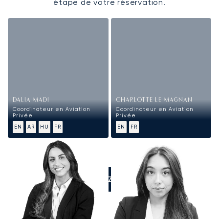
étape de votre réservation.
DALIA MADI
CHARLOTTE LE MAGNAN
Coordinateur en Aviation
Coordinateur en Aviation
Privée
Privée
EN
AR
HU
FR
EN
FR
APPELEZ-NOUS