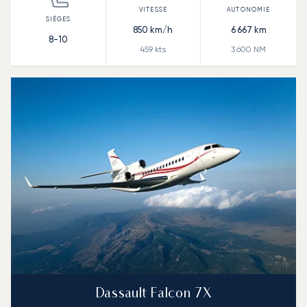
850
km/h
6 667
km
8-10
459
kts
3 600
NM
Dassault Falcon 7X