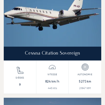
Cessna Citation Sovereign
824
km/h
5 273
km
9
445
kts
2 847
NM