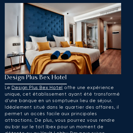
Design Plus Bex Hotel
S
Le
Design Plus Bex Hotel
offre une expérience
S
unique, cet établissement ayant été transformé
p
d'une banque en un somptueux lieu de séjour.
l'
Idéalement situé dans le quartier des affaires, il
S
permet un accès facile aux principales
a
attractions. De plus, vous pourrez vous rendre
de
au bar sur le toit Ibex pour un moment de
ro