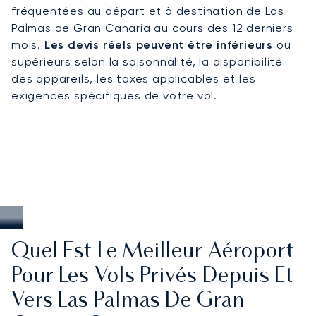
normes de sécurité rigoureuses et d'excellence
fréquentées au départ et à destination de Las
de service. À Grande Canarie, cette expertise
Palmas de Gran Canaria au cours des 12 derniers
garantit des arrivées discrètes lors des grands
mois.
Les devis réels peuvent être inférieurs
ou
événements culturels, un accès sur mesure aux
supérieurs selon la saisonnalité, la disponibilité
stations balnéaires du sud et des liaisons
des appareils, les taxes applicables et les
efficaces entre la capitale cosmopolite de l'île et
exigences spécifiques de votre vol.
ses refuges côtiers.
Quel Est Le Meilleur Aéroport
Pour Les Vols Privés Depuis Et
Vers Las Palmas De Gran