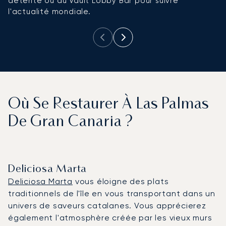
détente ou au Vault Lobby Bar pour suivre
pr
l'actualité mondiale.
Où Se Restaurer À Las Palmas
De Gran Canaria ?
Deliciosa Marta
Deliciosa Marta
vous éloigne des plats
traditionnels de l'île en vous transportant dans un
univers de saveurs catalanes. Vous apprécierez
également l'atmosphère créée par les vieux murs