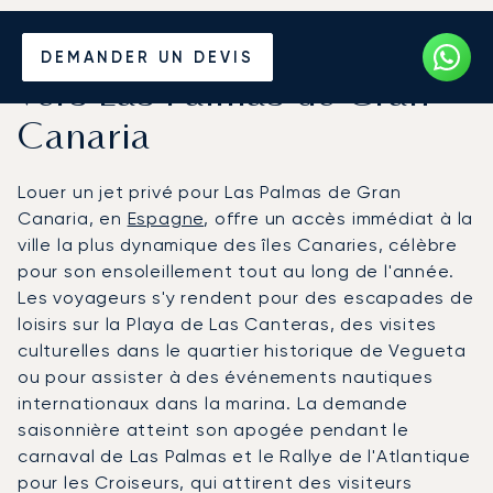
Louer un Jet Privé depuis et
DEMANDER UN DEVIS
vers Las Palmas de Gran
Canaria
Louer un jet privé pour Las Palmas de Gran
Canaria, en
Espagne
, offre un accès immédiat à la
ville la plus dynamique des îles Canaries, célèbre
pour son ensoleillement tout au long de l'année.
Les voyageurs s'y rendent pour des escapades de
loisirs sur la Playa de Las Canteras, des visites
culturelles dans le quartier historique de Vegueta
ou pour assister à des événements nautiques
internationaux dans la marina. La demande
saisonnière atteint son apogée pendant le
carnaval de Las Palmas et le Rallye de l'Atlantique
pour les Croiseurs, qui attirent des visiteurs