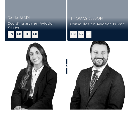
DALIA MADI
THOMAS BESSON
Coordinateur en Aviation
Conseiller en Aviation Privée
Privée
EN
AR
HU
FR
EN
FR
IT
APPELEZ-NOUS