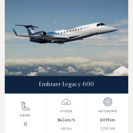
Embraer Legacy 600
843
km/h
6 019
km
13
455
kts
3 250
NM