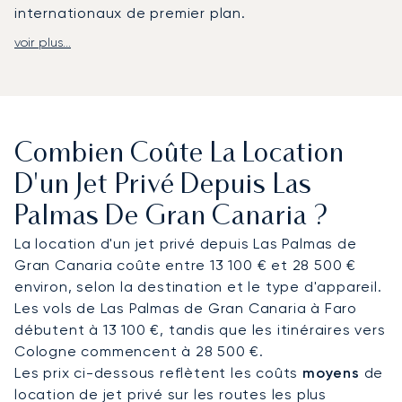
internationaux de premier plan.
voir plus...
LunaJets organise des vols privés vers
l'aéroport de Grande Canarie (LPA), situé à 19
kilomètres de la ville et doté d'un terminal
d'aviation générale avec des installations FBO
complètes.
De là, des transferts avec chauffeur
Combien Coûte La Location
assurent une liaison directe vers des hôtels de
luxe tels que le Santa Catalina, a Royal Hideaway
D'un Jet Privé Depuis Las
Hotel, ou des parcours de golf comme
Palmas De Gran Canaria ?
Maspalomas et Anfi Tauro. Des services de
transfert en hélicoptère permettent également
La location d'un jet privé depuis Las Palmas de
de rejoindre en quelques minutes les complexes
Gran Canaria coûte entre 13 100 € et 28 500 €
hôteliers et les villas de la côte sud, notamment
environ, selon la destination et le type d'appareil.
des destinations comme Mogán et Meloneras.
Les vols de Las Palmas de Gran Canaria à Faro
débutent à 13 100 €, tandis que les itinéraires vers
Fort de vingt ans d'expérience, LunaJets est le
Cologne commencent à 28 500 €.
premier courtier en aviation privée européen à
Les prix ci-dessous reflètent les coûts
moyens
de
avoir obtenu la certification Argus®, un gage de
location de jet privé sur les routes les plus