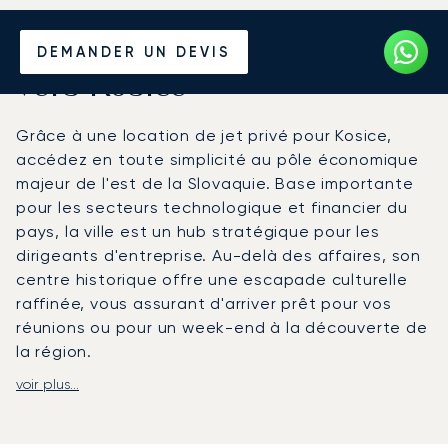
Louer un Jet Privé depuis et
DEMANDER UN DEVIS
vers Kosice
Grâce à une location de jet privé pour Kosice,
accédez en toute simplicité au pôle économique
majeur de l'est de la Slovaquie. Base importante
pour les secteurs technologique et financier du
pays, la ville est un hub stratégique pour les
dirigeants d'entreprise. Au-delà des affaires, son
centre historique offre une escapade culturelle
raffinée, vous assurant d'arriver prêt pour vos
réunions ou pour un week-end à la découverte de
la région.
voir plus...
Nous organisons votre voyage en fonction de vos
engagements, en vous offrant des horaires de
départ et d'arrivée flexibles. La cabine se