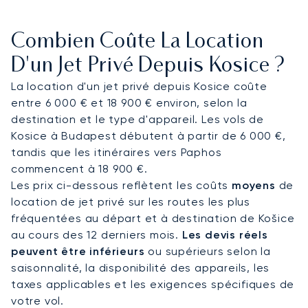
transforme en bureau privé ou en un salon
paisible, vous permettant de travailler ou de vous
Combien Coûte La Location
détendre en toute confidentialité. Grâce à une
restauration gastronomique et à des services
D'un Jet Privé Depuis Kosice ?
personnalisés selon vos préférences, vous
La location d'un jet privé depuis Kosice coûte
arriverez serein et parfaitement préparé pour vos
entre 6 000 € et 18 900 € environ, selon la
rendez-vous cruciaux au Cassovar Business
destination et le type d'appareil. Les vols de
Center.
Kosice à Budapest débutent à partir de 6 000 €,
tandis que les itinéraires vers Paphos
Voyagez en toute confiance, sachant que votre
commencent à 18 900 €.
conseiller en aviation privée dédié est disponible
Les prix ci-dessous reflètent les coûts
moyens
de
24h/24 et 7j/7. Ce suivi personnalisé garantit
location de jet privé sur les routes les plus
l'intégrité de nos opérations, assurant que votre
fréquentées au départ et à destination de Košice
location de jet privé pour Kosice est gérée selon
au cours des 12 derniers mois.
Les devis réels
les normes les plus strictes et vous offrant une
peuvent être inférieurs
ou supérieurs selon la
tranquillité d'esprit absolue tout au long de votre
saisonnalité, la disponibilité des appareils, les
voyage.
taxes applicables et les exigences spécifiques de
votre vol.