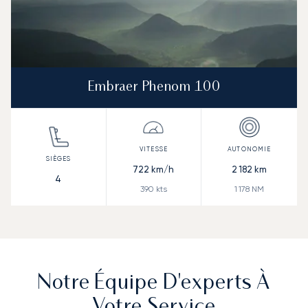
Embraer Phenom 100
722
km/h
2 182
km
4
390
kts
1 178
NM
Notre Équipe D'experts À
Votre Service