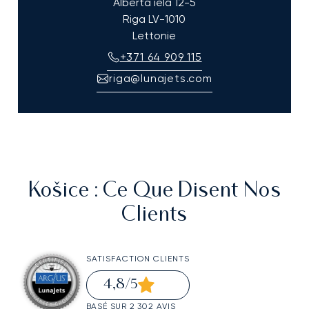
Alberta iela 12-5
Riga
LV-1010
Lettonie
+371 64 909 115
riga@lunajets.com
Košice
: Ce Que Disent Nos
Clients
SATISFACTION CLIENTS
4,8
/5
BASÉ SUR 2 302 AVIS