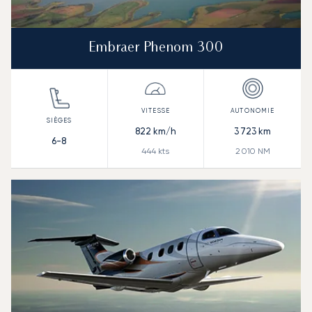
Embraer Phenom 300
822
km/h
3 723
km
6-8
444
kts
2 010
NM