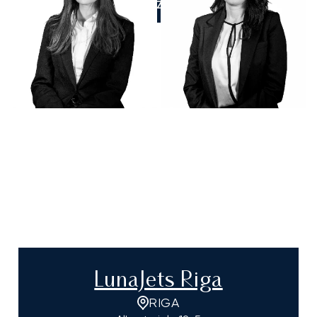
APPELEZ-NOUS
LunaJets Riga
RIGA