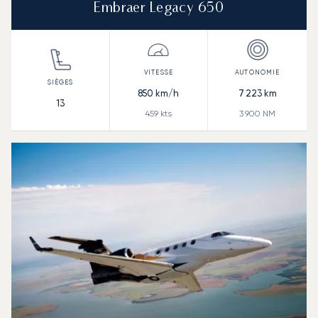
Embraer Legacy 650
850
km/h
7 223
km
13
459
kts
3 900
NM