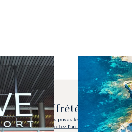
 Les Plus Affrétés Entre G
-12 NG ont été les jets privés les plus utilisés pour le
l'appareil idéal :
Contactez l'un de nos bureaux locau