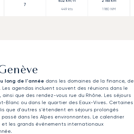
832
km/h
2 185
km
7
449
kts
1 180
NM
r Genève
au long de l'année
dans les domaines de la finance, de
s. Les agendas incluent souvent des réunions dans le
, ainsi que des rendez-vous rue du Rhône. Les séjours
t-Blanc ou dans le quartier des Eaux-Vives. Certaines
dis que d'autres s'étendent en séjours prolongés
s passé dans les Alpes environnantes. Le calendrier
s et les grands événements internationaux
nnée.