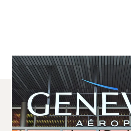
Quels Jets Privés Sont
En 2025, le Citation CJ1, le Beechjet 400A et le PC
dédié en aviation privée peut vous aider à choisir 