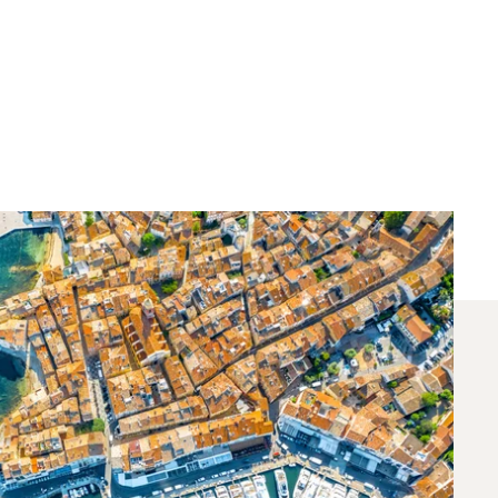
enève Et Saint‑Tropez ?
s vols entre Saint-Tropez et Genève. Un conseiller
x
.