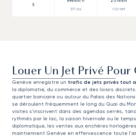
698
km/h
2 076
km
5
377
kts
1 121
NM
Louer Un Jet Privé Pou
Genève enregistre un
trafic de jets privés tout 
la diplomatie, du commerce et des loisirs discret
quartier bancaire ou autour du Palais des Nations
se déroulent fréquemment le long du Quai du Mon
visites s'inscrivent dans des agendas serrés, tan
rythmés par le lac, la saison hivernale ou le temp
diplomatique, les ventes aux enchères horlogère
maintiennent Genève en effervescence toute l'a