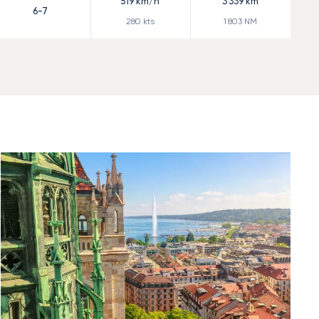
519
km/h
3 339
km
6-7
280
kts
1 803
NM