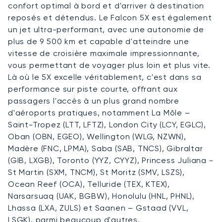
confort optimal à bord et d'arriver à destination
reposés et détendus. Le Falcon 5X est également
un jet ultra-performant, avec une autonomie de
plus de 9 500 km et capable d'atteindre une
vitesse de croisière maximale impressionnante,
vous permettant de voyager plus loin et plus vite.
Là où le 5X excelle véritablement, c'est dans sa
performance sur piste courte, offrant aux
passagers l'accès à un plus grand nombre
d'aéroports pratiques, notamment La Môle –
Saint-Tropez (LTT, LFTZ), London City (LCY, EGLC),
Oban (OBN, EGEO), Wellington (WLG, NZWN),
Madère (FNC, LPMA), Saba (SAB, TNCS), Gibraltar
(GIB, LXGB), Toronto (YYZ, CYYZ), Princess Juliana -
St Martin (SXM, TNCM), St Moritz (SMV, LSZS),
Ocean Reef (OCA), Telluride (TEX, KTEX),
Narsarsuaq (UAK, BGBW), Honolulu (HNL, PHNL),
Lhassa (LXA, ZULS) et Saanen – Gstaad (VVL,
LSGK), parmi beaucoup d'autres.