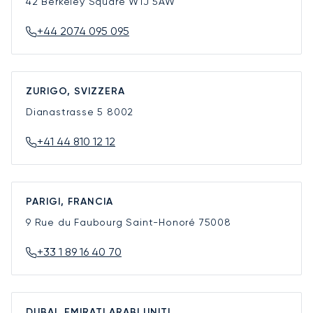
42 Berkeley Square
W1J 5AW
+44 2074 095 095
ZURIGO, SVIZZERA
Dianastrasse 5
8002
+41 44 810 12 12
PARIGI, FRANCIA
9 Rue du Faubourg Saint-Honoré
75008
+33 1 89 16 40 70
DUBAI, EMIRATI ARABI UNITI