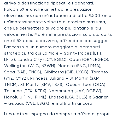
arrivo a destinazione riposati e rigenerati. Il
Falcon 5X è anche un jet dalle prestazioni
elevatissime, con un'autonomia di oltre 9.500 km e
un'impressionante velocità di crociera massima,
che Le permetterà di volare più lontano e più
velocemente. Ma è nelle prestazioni su pista corta
che il 5X eccelle davvero, offrendo ai passeggeri
l'accesso a un numero maggiore di aeroporti
strategici, tra cui La Môle – Saint-Tropez (LTT,
LFTZ), Londra City (LCY, EGLC), Oban (OBN, EGEO),
Wellington (WLG, NZWN), Madeira (FNC, LPMA),
Saba (SAB, TNCS), Gibilterra (GIB, LXGB), Toronto
(YYZ, CYYZ), Princess Juliana - St Martin (SXM,
TNCM), St Moritz (SMV, LSZS), Ocean Reef (OCA),
Telluride (TEX, KTEX), Narsarsuaq (UAK, BGBW),
Honolulu (HNL, PHNL), Lhassa (LXA, ZULS) e Saanen
– Gstaad (VVL, LSGK), e molti altri ancora.
LunaJets si impegna da sempre a offrire ai propri