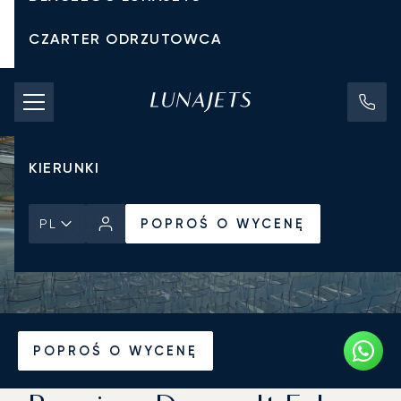
CZARTER ODRZUTOWCA
KOSZTY CZARTERU
PRYWATNE ODRZUTOWCE
KIERUNKI
POPROŚ O WYCENĘ
PL
Strona Główna
Wiadomości i Perspektywy
POPROŚ O WYCENĘ