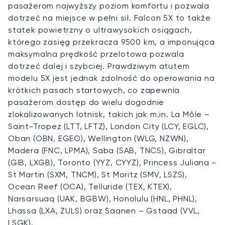
pasażerom najwyższy poziom komfortu i pozwala
dotrzeć na miejsce w pełni sił. Falcon 5X to także
statek powietrzny o ultrawysokich osiągach,
którego zasięg przekracza 9500 km, a imponująca
maksymalna prędkość przelotowa pozwala
dotrzeć dalej i szybciej. Prawdziwym atutem
modelu 5X jest jednak zdolność do operowania na
krótkich pasach startowych, co zapewnia
pasażerom dostęp do wielu dogodnie
zlokalizowanych lotnisk, takich jak m.in. La Môle –
Saint-Tropez (LTT, LFTZ), London City (LCY, EGLC),
Oban (OBN, EGEO), Wellington (WLG, NZWN),
Madera (FNC, LPMA), Saba (SAB, TNCS), Gibraltar
(GIB, LXGB), Toronto (YYZ, CYYZ), Princess Juliana -
St Martin (SXM, TNCM), St Moritz (SMV, LSZS),
Ocean Reef (OCA), Telluride (TEX, KTEX),
Narsarsuaq (UAK, BGBW), Honolulu (HNL, PHNL),
Lhassa (LXA, ZULS) oraz Saanen – Gstaad (VVL,
LSGK).