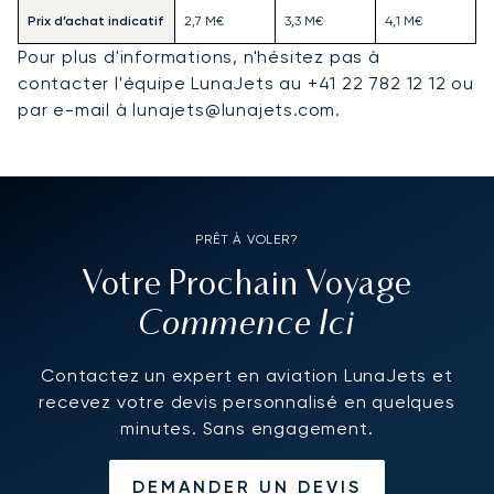
Prix d’achat indicatif
2,7 M€
3,3 M€
4,1 M€
Pour plus d'informations, n'hésitez pas à
contacter l'équipe LunaJets au +41 22 782 12 12 ou
par e-mail à lunajets@lunajets.com.
PRÊT À VOLER?
Votre Prochain Voyage
Commence Ici
Contactez un expert en aviation LunaJets et
recevez votre devis personnalisé en quelques
minutes. Sans engagement.
DEMANDER UN DEVIS