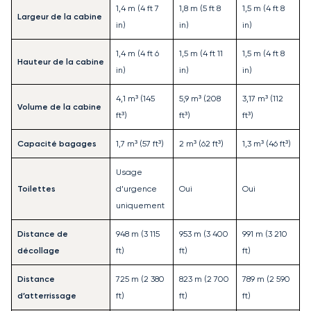
1,4 m (4 ft 7
1,8 m (5 ft 8
1,5 m (4 ft 8
Largeur de la cabine
in)
in)
in)
1,4 m (4 ft 6
1,5 m (4 ft 11
1,5 m (4 ft 8
Hauteur de la cabine
in)
in)
in)
4,1 m³ (145
5,9 m³ (208
3,17 m³ (112
Volume de la cabine
ft³)
ft³)
ft³)
Capacité bagages
1,7 m³ (57 ft³)
2 m³ (62 ft³)
1,3 m³ (46 ft³)
Usage
Toilettes
d’urgence
Oui
Oui
uniquement
Distance de
948 m (3 115
953 m (3 400
991 m (3 210
décollage
ft)
ft)
ft)
Distance
725 m (2 380
823 m (2 700
789 m (2 590
d’atterrissage
ft)
ft)
ft)