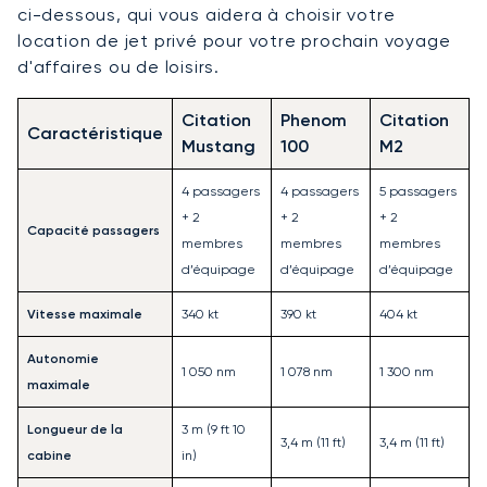
ci-dessous, qui vous aidera à choisir votre
location de jet privé pour votre prochain voyage
d'affaires ou de loisirs.
Citation
Phenom
Citation
Caractéristique
Mustang
100
M2
4 passagers
4 passagers
5 passagers
+ 2
+ 2
+ 2
Capacité passagers
membres
membres
membres
d’équipage
d’équipage
d’équipage
Vitesse maximale
340 kt
390 kt
404 kt
Autonomie
1 050 nm
1 078 nm
1 300 nm
maximale
Longueur de la
3 m (9 ft 10
3,4 m (11 ft)
3,4 m (11 ft)
cabine
in)