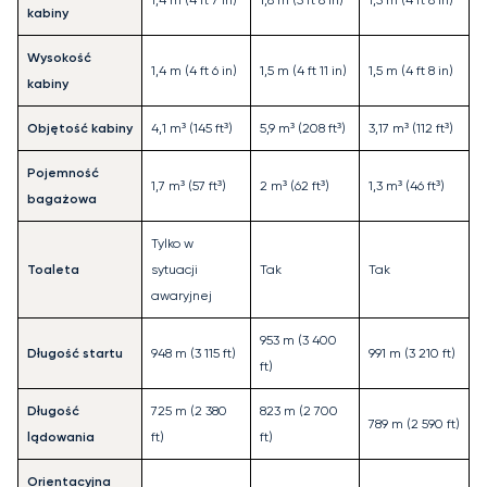
1,4 m (4 ft 7 in)
1,8 m (5 ft 8 in)
1,5 m (4 ft 8 in)
kabiny
Wysokość
1,4 m (4 ft 6 in)
1,5 m (4 ft 11 in)
1,5 m (4 ft 8 in)
kabiny
Objętość kabiny
4,1 m³ (145 ft³)
5,9 m³ (208 ft³)
3,17 m³ (112 ft³)
Pojemność
1,7 m³ (57 ft³)
2 m³ (62 ft³)
1,3 m³ (46 ft³)
bagażowa
Tylko w
Toaleta
sytuacji
Tak
Tak
awaryjnej
953 m (3 400
Długość startu
948 m (3 115 ft)
991 m (3 210 ft)
ft)
Długość
725 m (2 380
823 m (2 700
789 m (2 590 ft)
lądowania
ft)
ft)
Orientacyjna