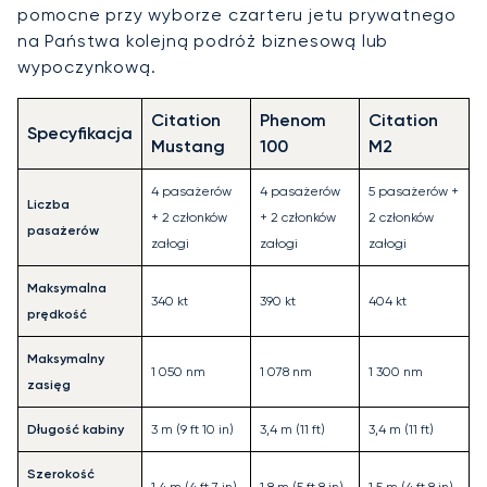
pomocne przy wyborze czarteru jetu prywatnego
na Państwa kolejną podróż biznesową lub
wypoczynkową.
Citation
Phenom
Citation
Specyfikacja
Mustang
100
M2
4 pasażerów
4 pasażerów
5 pasażerów +
Liczba
+ 2 członków
+ 2 członków
2 członków
pasażerów
załogi
załogi
załogi
Maksymalna
340 kt
390 kt
404 kt
prędkość
Maksymalny
1 050 nm
1 078 nm
1 300 nm
zasięg
Długość kabiny
3 m (9 ft 10 in)
3,4 m (11 ft)
3,4 m (11 ft)
Szerokość