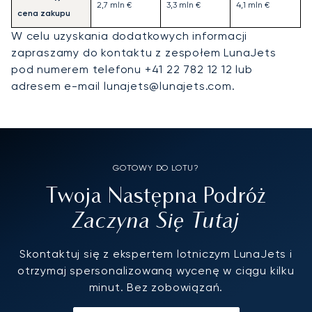
2,7 mln €
3,3 mln €
4,1 mln €
cena zakupu
W celu uzyskania dodatkowych informacji
zapraszamy do kontaktu z zespołem LunaJets
pod numerem telefonu +41 22 782 12 12 lub
adresem e-mail lunajets@lunajets.com.
GOTOWY DO LOTU?
Twoja Następna Podróż
Zaczyna Się Tutaj
Skontaktuj się z ekspertem lotniczym LunaJets i
otrzymaj spersonalizowaną wycenę w ciągu kilku
minut. Bez zobowiązań.