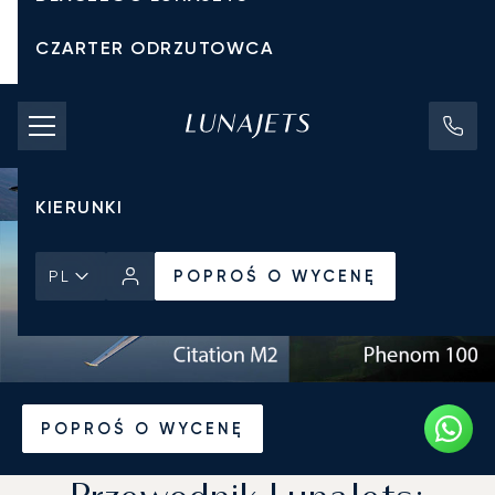
CZARTER ODRZUTOWCA
KOSZTY CZARTERU
PRYWATNE ODRZUTOWCE
KIERUNKI
POPROŚ O WYCENĘ
PL
Strona Główna
Wiadomości i Perspektywy
POPROŚ O WYCENĘ