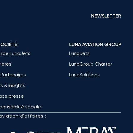
NEWSLETTER
SOCIÉTÉ
LUNA AVIATION GROUP
quipe LunaJets
LunaJets
rières
LunaGroup Charter
 Partenaires
LunaSolutions
s & Insights
ace presse
ponsabilité sociale
viation d'affaires :