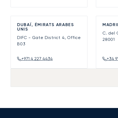
DUBAÏ, ÉMIRATS ARABES
MADRI
UNIS
C. del
DIFC - Gate District 4, Office
28001
B03
+971 4 227 4434
+34 9