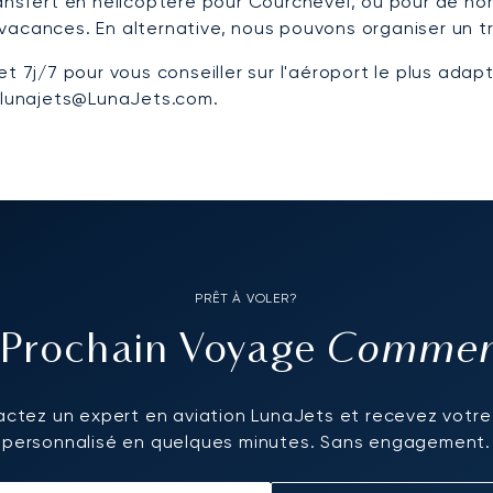
ransfert en hélicoptère pour Courchevel, ou pour de n
vacances. En alternative, nous pouvons organiser un tr
et 7j/7 pour vous conseiller sur l'aéroport le plus ada
à lunajets@LunaJets.com.
PRÊT À VOLER?
Commenc
 Prochain Voyage
ctez un expert en aviation LunaJets et recevez votre
personnalisé en quelques minutes. Sans engagement.