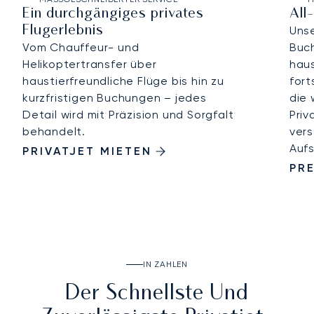
Ein durchgängiges privates
All
Flugerlebnis
Uns
Vom Chauffeur- und
Buc
Helikoptertransfer über
hau
haustierfreundliche Flüge bis hin zu
fort
kurzfristigen Buchungen – jedes
die 
Detail wird mit Präzision und Sorgfalt
Priv
behandelt.
vers
Aufs
PRIVATJET MIETEN
PRE
IN ZAHLEN
Der Schnellste Und