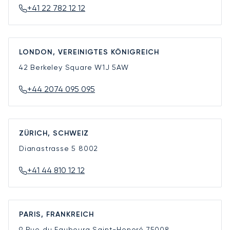
+41 22 782 12 12
LONDON, VEREINIGTES KÖNIGREICH
42 Berkeley Square
W1J 5AW
+44 2074 095 095
ZÜRICH, SCHWEIZ
Dianastrasse 5
8002
+41 44 810 12 12
PARIS, FRANKREICH
9 Rue du Faubourg Saint-Honoré
75008