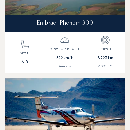
Embraer Phenom 300
822
km/h
3.723
km
6-8
444
kts
2.010
NM