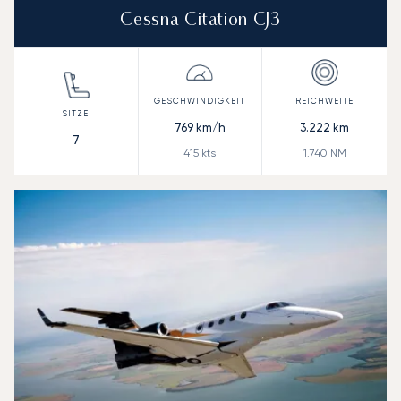
Cessna Citation CJ3
769
km/h
3.222
km
7
415
kts
1.740
NM