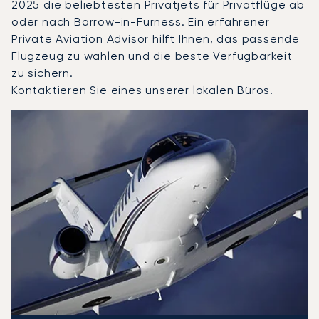
2025 die beliebtesten Privatjets für Privatflüge ab
oder nach Barrow-in-Furness. Ein erfahrener
Private Aviation Advisor hilft Ihnen, das passende
Flugzeug zu wählen und die beste Verfügbarkeit
zu sichern.
Kontaktieren Sie eines unserer lokalen Büros
.
Barrow-in-Furness : Die 3 meistgeflogenen Flugzeugmode
Foto des Flugzeugs
Flugzeugmodell
S
Geschwindigkeit (km/h)
Geschwindigkeit (Knoten)
Reichw
Reichweite (NM)