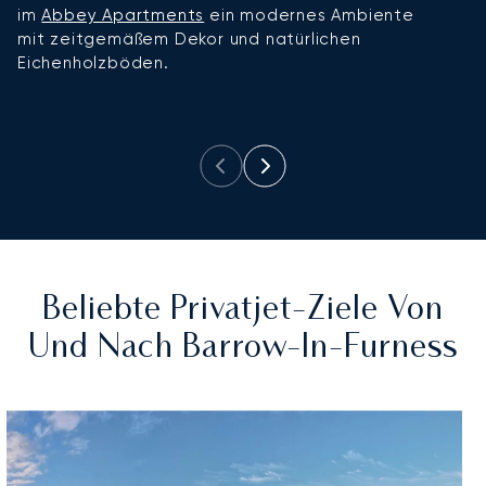
im
Abbey Apartments
ein modernes Ambiente
p
mit zeitgemäßem Dekor und natürlichen
D
Eichenholzböden.
C
k
Beliebte Privatjet-Ziele Von
Und Nach Barrow-In-Furness