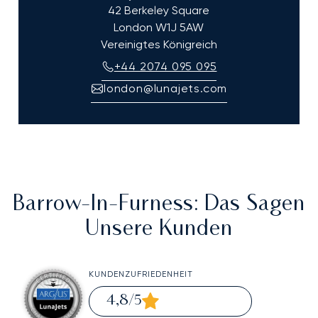
42 Berkeley Square
London
W1J 5AW
Vereinigtes Königreich
+44 2074 095 095
london@lunajets.com
Barrow-In-Furness
: Das Sagen
Unsere Kunden
KUNDENZUFRIEDENHEIT
4,8
/5