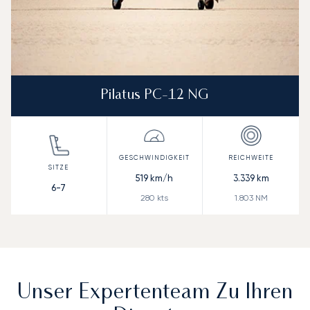
Pilatus PC-12 NG
519
km/h
3.339
km
6-7
280
kts
1.803
NM
Unser Expertenteam Zu Ihren