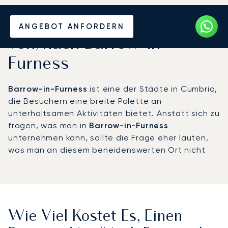
Mieten Sie einen Privatjet
ANGEBOT ANFORDERN
von/nach Barrow-in-
Furness
Barrow-in-Furness
ist eine der Städte in Cumbria,
die Besuchern eine breite Palette an
unterhaltsamen Aktivitäten bietet. Anstatt sich zu
fragen, was man in
Barrow-in-Furness
unternehmen kann, sollte die Frage eher lauten,
was man an diesem beneidenswerten Ort nicht
tun kann. Die Freizeitmöglichkeiten reichen von
Bar-Hopping über den Genuss lokaler
Spezialitäten bis hin zum Besuch historischer
Museen.
Wie Viel Kostet Es, Einen