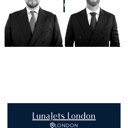
RUFEN SIE UNS AN
LunaJets London
LONDON