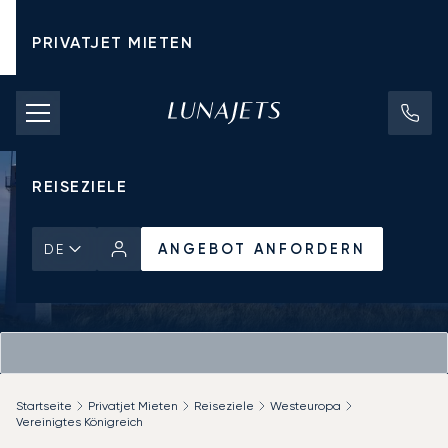
PRIVATJET MIETEN
CHARTERPREISE
PRIVATJETS
REISEZIELE
ANGEBOT ANFORDERN
DE
Startseite
Privatjet Mieten
Reiseziele
Westeuropa
Vereinigtes Königreich