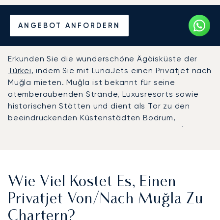
Mieten Sie einen Privatjet
ANGEBOT ANFORDERN
von/nach Muğla
Erkunden Sie die wunderschöne Ägäisküste der
Türkei
, indem Sie mit LunaJets einen Privatjet nach
Muğla mieten. Muğla ist bekannt für seine
atemberaubenden Strände, Luxusresorts sowie
historischen Stätten und dient als Tor zu den
beeindruckenden Küstenstädten Bodrum,
Marmaris und Fethiye. Ob Sie für einen erholsamen
Urlaub anreisen oder die Kulturschätze der Region
erkunden möchten – LunaJets sorgt für eine
reibungslose und luxuriöse Reise nach Muğla in der
Türkei. Reisen Sie stilvoll und komfortabel und
Wie Viel Kostet Es, Einen
lassen Sie LunaJets Ihr Erlebnis mit
exklusiven und
Privatjet Von/nach Muğla Zu
personalisierten Privatjet-Reisen
veredeln.
Chartern?