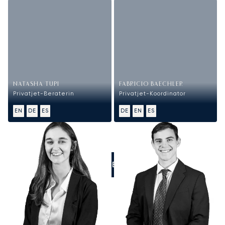
NATASHA TUPI
FABRICIO BAECHLER
Privatjet-Beraterin
Privatjet-Koordinator
EN
DE
ES
DE
EN
ES
RUFEN SIE UNS AN