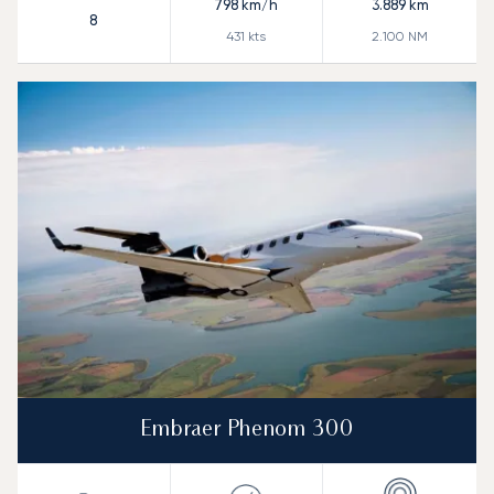
798
km/h
3.889
km
8
431
kts
2.100
NM
Embraer Phenom 300