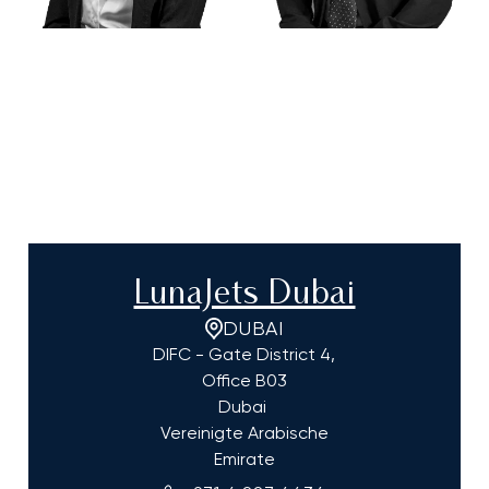
LunaJets Dubai
DUBAI
DIFC - Gate District 4,
Office B03
Dubai
Vereinigte Arabische
Emirate