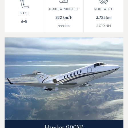
822
km/h
3.723
km
6-8
444
kts
2.010
NM