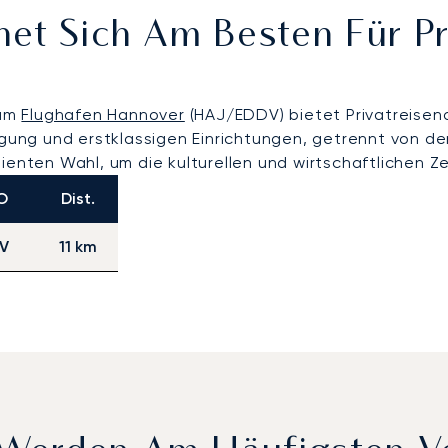
net Sich Am Besten Für P
 am
Flughafen Hannover
(HAJ/EDDV) bietet Privatreisen
tigung und erstklassigen Einrichtungen, getrennt von d
ienten Wahl, um die kulturellen und wirtschaftlichen Z
O
Dist.
V
11 km