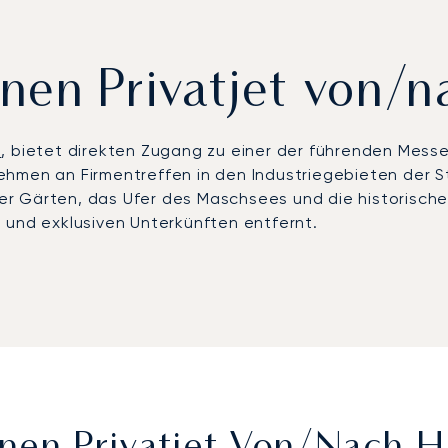
inen Privatjet von/
d
, bietet direkten Zugang zu einer der führenden Mes
ehmen an Firmentreffen in den Industriegebieten der S
r Gärten, das Ufer des Maschsees und die historische
 und exklusiven Unterkünften entfernt.
nnover (HAJ), deren Zeitpläne sich ganz nach Ihren Wün
edersachsen oder zu Boutique-Hotels in der Nähe des M
 Privatsphäre.
rste europäische Privatjet-Broker, der die Argus®-Zerti
lität. Für Hannover sichern wir Ihnen Ankunfts-Slots wä
. Dies gewährleistet einen reibungslosen Zugang, auc