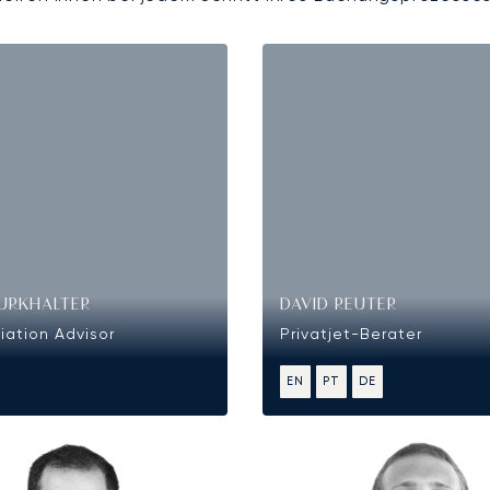
URKHALTER
DAVID REUTER
iation Advisor
Privatjet-Berater
EN
PT
DE