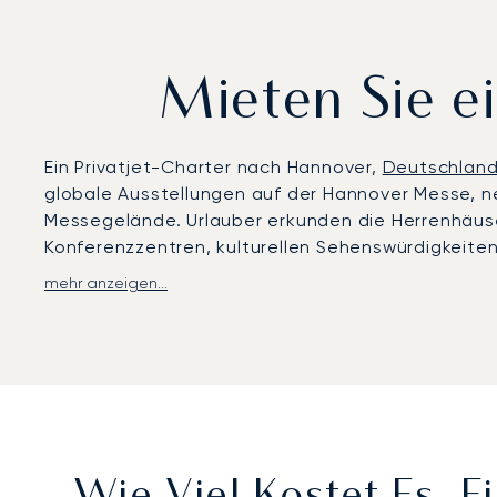
Mieten Sie e
Ein Privatjet-Charter nach Hannover,
Deutschlan
globale Ausstellungen auf der Hannover Messe, n
Messegelände. Urlauber erkunden die Herrenhäuse
Konferenzzentren, kulturellen Sehenswürdigkeiten
mehr anzeigen...
LunaJets arrangiert Privatflüge zum Flughafen Ha
zur Hannover Messe, zu Unternehmenssitzen in Ni
geräumige Sitze, Gourmet-Catering und absolute
Mit zwei Jahrzehnten Erfahrung war LunaJets der e
Engagement für Sicherheit, Integrität und Flexibi
Branchengipfel und großer Firmenveranstaltungen
Stadt voll ausgelastet sind.