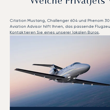
Welche Privatjet
Citation Mustang, Challenger 604 und Phenom 300 
Aviation Advisor hilft Ihnen, das passende Flugze
Kontaktieren Sie eines unserer lokalen Büros
.
Hannover : Die 3 meistgeflogenen Flugzeugmodelle na
Foto des Flugzeugs
Flugzeugmodell
Geschwindigkeit (km/h)
Geschwindigkeit (Knoten)
Rei
Reichweite (NM)