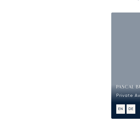
PASCAL B
Private Av
EN
DE