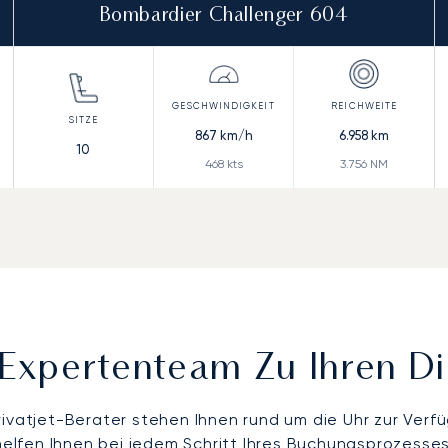
Bombardier Challenger 604
867
km/h
6.958
km
10
468
kts
3.756
NM
Expertenteam Zu Ihren D
rivatjet-Berater stehen Ihnen rund um die Uhr zur Verf
helfen Ihnen bei jedem Schritt Ihres Buchungsprozesses