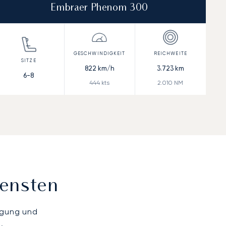
Embraer Phenom 300
822
km/h
3.723
km
6-8
444
kts
2.010
NM
iensten
ügung und
.