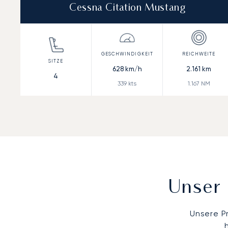
Cessna Citation Mustang
628
km/h
2.161
km
4
339
kts
1.167
NM
Unser 
Unsere P