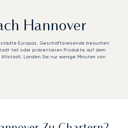
nach Hannover
sestädte Europas. Geschäftsreisende besuchen
tadt teil oder präsentieren Produkte auf dem
 Altstadt. Landen Sie nur wenige Minuten von
schen richten. Wir organisieren private Transfers
aschsees. An Bord Ihres Privatjets genießen Sie
fizierung erhielt – ein Beleg für unser
hrend wichtiger Messetermine, internationaler
h wenn die Veranstaltungsorte und Hotels der