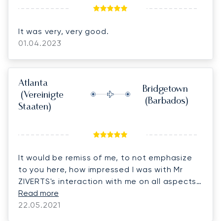
It was very, very good.
01.04.2023
Atlanta
Bridgetown
(Vereinigte
(Barbados)
Staaten)
It would be remiss of me, to not emphasize
to you here, how impressed I was with Mr
ZIVERTS's interaction with me on all aspects
of this charter and you may confirm with him,
Read more
I am a hard "taskmaster" never leaving a
22.05.2021
stone unturned, for the chance that it