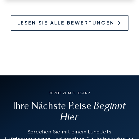
returns to bite you during the "OPS", His
efficiency in all aspects putting this trip
together, was exemplary, it felt like we had
LESEN SIE ALLE BEWERTUNGEN
worked together for years, excuse me Eriks,
but I had to get that off my chest!!
BEREIT ZUM FLIEGEN?
Beginnt
Ihre Nächste Reise
Hier
Sprechen Sie mit einem LunaJets