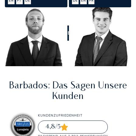
EN
PT
DE
DE
EN
FR
RUFEN SIE UNS AN
Barbados
: Das Sagen Unsere
Kunden
KUNDENZUFRIEDENHEIT
4,8
/5