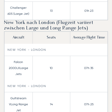
Challenger
13
01h 23
605 (Large Jet)
New York nach London (Flugzeit variiert
zwischen Large und Long Range Jets)
Aircraft
Seats
Average Flight Time
NEW YORK - LONDON
Falcon
2000LXLarge
10
07h 35
Jets
NEW YORK - LONDON
Gulfstream
VLong Range
14
07h 25
Jet