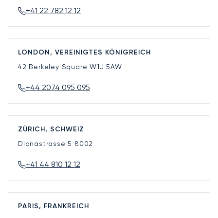
+41 22 782 12 12
LONDON, VEREINIGTES KÖNIGREICH
42 Berkeley Square
W1J 5AW
+44 2074 095 095
ZÜRICH, SCHWEIZ
Dianastrasse 5
8002
+41 44 810 12 12
PARIS, FRANKREICH