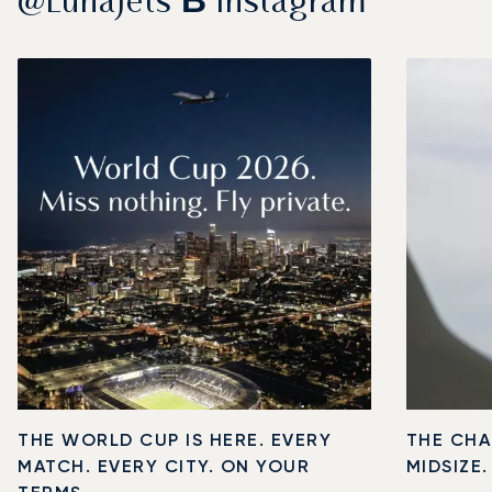
@LunaJets В Instagram
THE WORLD CUP IS HERE. EVERY
THE CHA
MATCH. EVERY CITY. ON YOUR
MIDSIZE