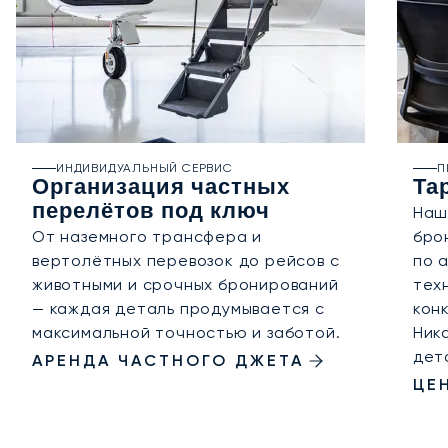
ИНДИВИДУАЛЬНЫЙ СЕРВИС
П
Организация частных
Та
перелётов под ключ
Наш
От наземного трансфера и
бро
вертолётных перевозок до рейсов с
по 
животными и срочных бронирований
тех
— каждая деталь продумывается с
кон
максимальной точностью и заботой.
Ник
дет
АРЕНДА ЧАСТНОГО ДЖЕТА
ЦЕ