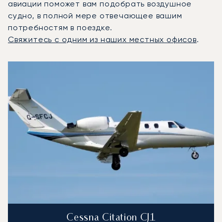
авиации поможет вам подобрать воздушное
судно, в полной мере отвечающее вашим
потребностям в поездке.
Свяжитесь с одним из наших местных офисов
.
3 наиболее востребованных воздушных судна по количе
Фото воздушного судна
Модель воздушного судна
Скорость (км/ч)
Скорость (узлы)
Дал
Дальность (NM)
Cessna Citation CJ1