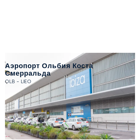
Аэропорт Ольбия Коста
Смерральда
OLB - LIEO