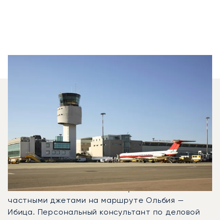
Какие Типы Самолетов
Я Могу Арендовать Для
Перелета Между Ибицей
И Ольбией?
В 2025 году Citation CJ1, Beechjet 400A и Falcon
2000LX стали наиболее востребованными
частными джетами на маршруте Ольбия —
Ибица. Персональный консультант по деловой