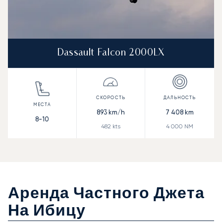
Dassault Falcon 2000LX
893
km/h
7 408
km
8-10
482
kts
4 000
NM
Аренда Частного Джета
На Ибицу