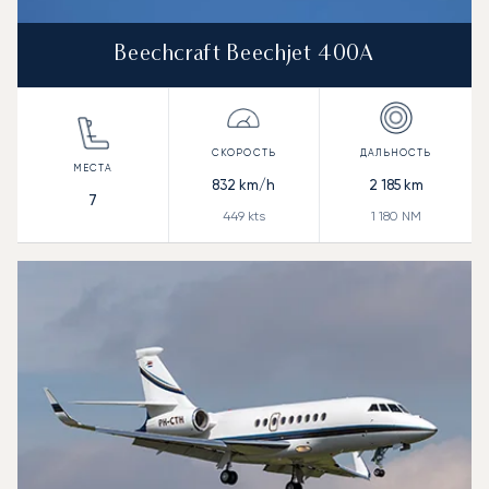
Beechcraft Beechjet 400A
832
km/h
2 185
km
7
449
kts
1 180
NM