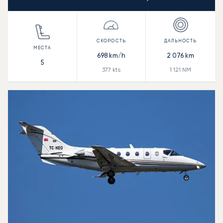
698
km/h
2 076
km
5
377
kts
1 121
NM