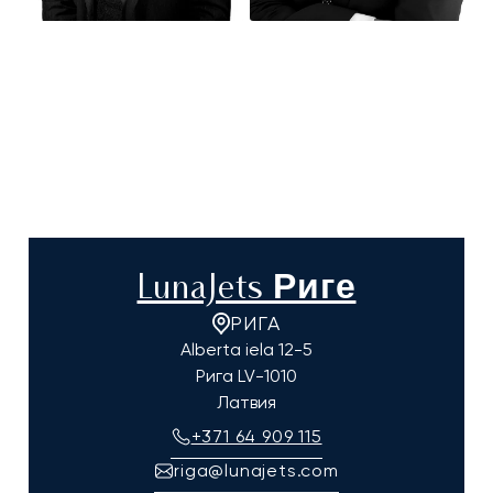
LunaJets Риге
РИГА
Alberta iela 12-5
Рига
LV-1010
Латвия
+371 64 909 115
riga@lunajets.com