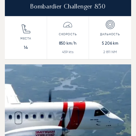
Bombardier Challenger 850
850
km/h
5 206
km
14
459
kts
2 811
NM