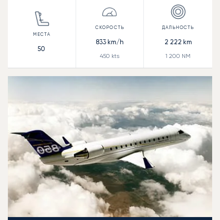
833
km/h
2 222
km
50
450
kts
1 200
NM