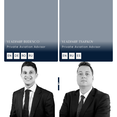
VLADIMIR BUDESCO
VLADIMIR TSARKOV
Private Aviation Advisor
Private Aviation Advisor
EN
DE
RO
RU
EN
RU
ES
ПОЗВОНИТЕ НАМ