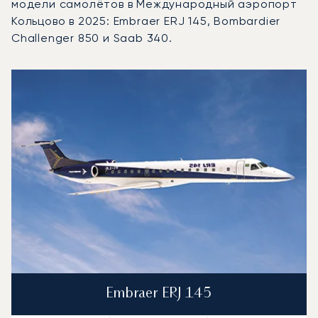
модели самолётов в Международный аэропорт
Кольцово в 2025: Embraer ERJ 145, Bombardier
Challenger 850 и Saab 340.
Международный аэропорт Кольцово : 3 наиболее востр
Фото воздушного судна
Модель воздушного судна
Скорость (км/ч)
Скорость (узлы)
Дал
Дальность (NM)
Embraer ERJ 145