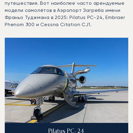
путешествия. Вот наиболее часто арендуемые
модели самолётов в Аэропорт Загреба имени
Франьо Туджмана в 2025: Pilatus PC-24, Embraer
Phenom 300 и Cessna Citation CJ1.
Аэропорт Загреба имени Франьо Туджмана : 3 наиболее
Фото воздушного судна
Модель воздушного судна
Скорость (км/ч)
Скорость (узлы)
Дал
Дальность (NM)
Pilatus PC-24