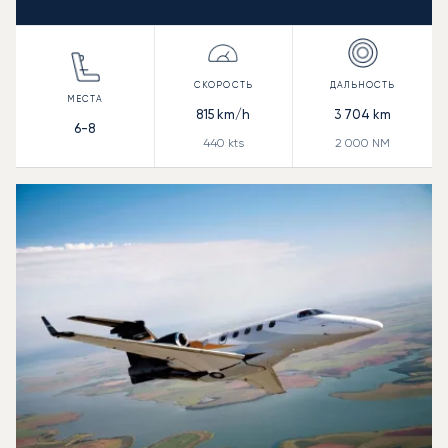
815
km/h
3 704
km
6-8
440
kts
2 000
NM