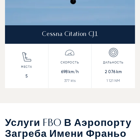
Cessna Citation CJ1
698
km/h
2 076
km
5
377
kts
1 121
NM
Услуги FBO В Аэропорту
Загреба Имени Франьо