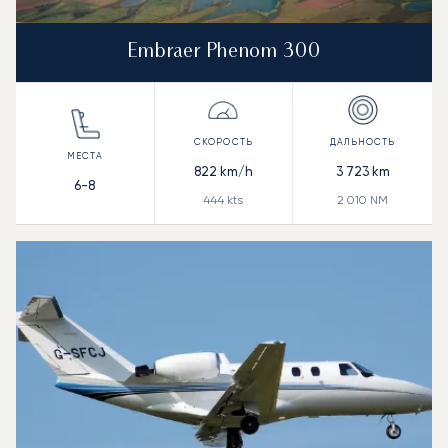
Embraer Phenom 300
822
km/h
3 723
km
6-8
444
kts
2 010
NM