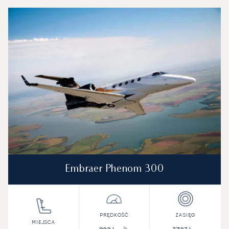
Port lotniczy Dallas Love Field : 3 najpopularniejsze mode
Zdjęcie samolotu
Model samolotu
Miejsca
Prędkość (km/h)
Prędkość (węzły)
Zasięg (km)
Zasięg (NM)
Embraer Phenom 300