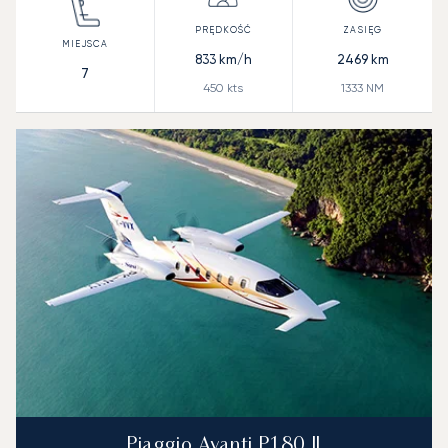
833
km/h
2469
km
7
450
kts
1333
NM
Piaggio Avanti P180 II