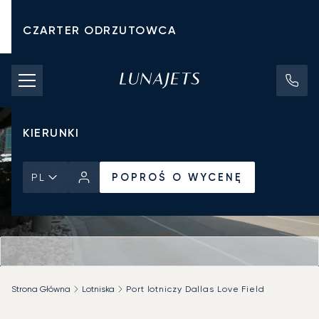
CZARTER ODRZUTOWCA
KOSZTY CZARTERU
PRYWATNE ODRZUTOWCE
KIERUNKI
POPROŚ O WYCENĘ
PL
Strona Główna
Lotniska
Port lotniczy Dallas Love Field