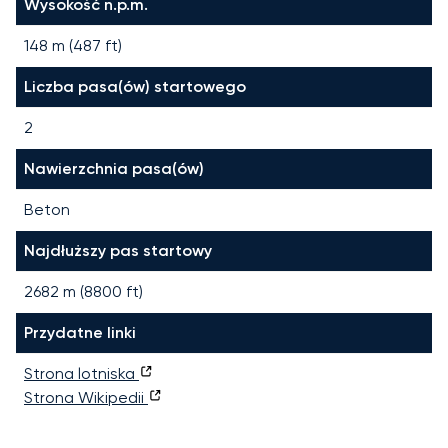
Wysokość n.p.m.
148 m (487 ft)
Liczba pasa(ów) startowego
2
Nawierzchnia pasa(ów)
Beton
Najdłuższy pas startowy
2682
m (
8800
ft)
Przydatne linki
Strona lotniska
Strona Wikipedii