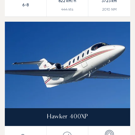
822
km/h
3723
km
6-8
444
kts
2010
NM
Hawker 400XP