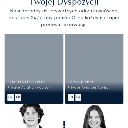
Twojej Dyspozycji
Nasi doradcy ds. prywatnych odrzutowców są
dostępni 24/7, aby pomóc Ci na każdym etapie
procesu rezerwacji.
CHARLES LEVISALLES
OLIVIA JURIEN
Private Aviation Advisor
Private Aviation Advisor
EN
FR
EN
FR
ZADZWOŃCIE DO NAS