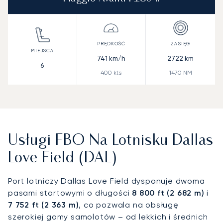
741
km/h
2722
km
6
400
kts
1470
NM
Usługi FBO Na Lotnisku Dallas
Love Field (DAL)
Port lotniczy Dallas Love Field dysponuje dwoma
pasami startowymi o długości
8 800 ft (2 682 m)
i
7 752 ft (2 363 m)
, co pozwala na obsługę
szerokiej gamy samolotów – od lekkich i średnich