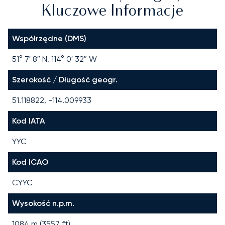
Kluczowe Informacje
Współrzędne (DMS)
51° 7′ 8″ N, 114° 0′ 32″ W
Szerokość / Długość geogr.
51.118822, -114.009933
Kod IATA
YYC
Kod ICAO
CYYC
Wysokość n.p.m.
1084 m (3557 ft)