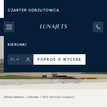
CZARTER ODRZUTOWCA
KOSZTY CZARTERU
PRYWATNE ODRZUTOWCE
KIERUNKI
POPROŚ O WYCENĘ
PL
Strona Główna
Lotniska
Port lotniczy Calgary