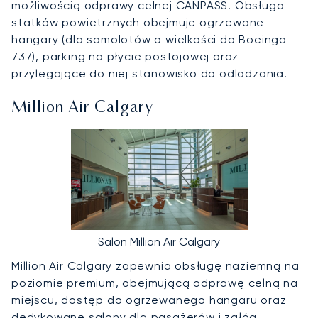
możliwością odprawy celnej CANPASS. Obsługa
statków powietrznych obejmuje ogrzewane
hangary (dla samolotów o wielkości do Boeinga
737), parking na płycie postojowej oraz
przylegające do niej stanowisko do odladzania.
Million Air Calgary
Salon Million Air Calgary
Million Air Calgary zapewnia obsługę naziemną na
poziomie premium, obejmującą odprawę celną na
miejscu, dostęp do ogrzewanego hangaru oraz
dedykowane salony dla pasażerów i załóg.