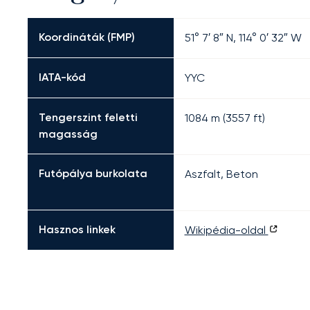
Koordináták (FMP)
51° 7′ 8″ N, 114° 0′ 32″ W
IATA-kód
YYC
Tengerszint feletti
1084 m (3557 ft)
magasság
Futópálya burkolata
Aszfalt, Beton
Hasznos linkek
Wikipédia-oldal