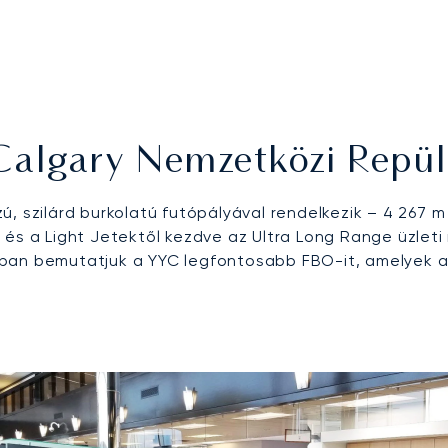
Calgary Nemzetközi Repül
 szilárd burkolatú futópályával rendelkezik – 4 267 m (
 és a Light Jetektől kezdve az Ultra Long Range üzleti
an bemutatjuk a YYC legfontosabb FBO-it, amelyek a pr