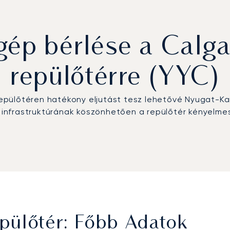
ép bérlése a Calga
repülőtérre (YYC)
epülőtéren hatékony eljutást tesz lehetővé Nyugat-
si infrastruktúrának köszönhetően a repülőtér kényelm
pülőtér: Főbb Adatok