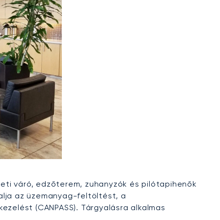
eti váró, edzőterem, zuhanyzók és pilótapihenők
alja az üzemanyag-feltöltést, a
kezelést (CANPASS). Tárgyalásra alkalmas