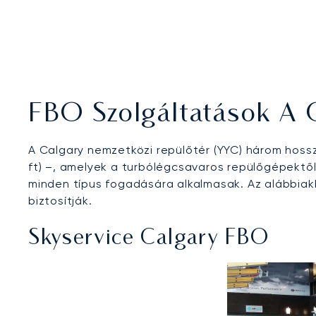
FBO Szolgáltatások A 
A Calgary nemzetközi repülőtér (YYC) három hosszú,
ft) –, amelyek a turbólégcsavaros repülőgépektől
minden típus fogadására alkalmasak. Az alábbiakb
biztosítják.
Skyservice Calgary FBO