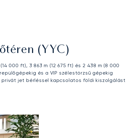
őtéren (YYC)
14 000 ft), 3 863 m (12 675 ft) és 2 438 m (8 000
 repülőgépekig és a VIP szélestörzsű gépekig
ivát jet bérléssel kapcsolatos földi kiszolgálást