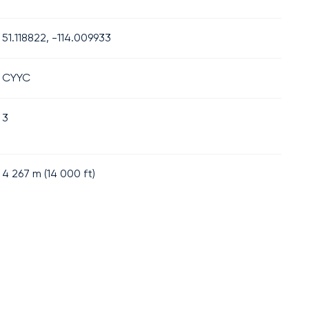
51.118822, -114.009933
CYYC
3
4 267
m (
14 000
ft)