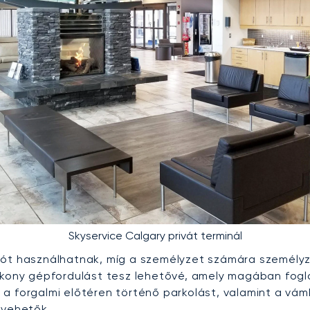
Skyservice Calgary privát terminál
rót használhatnak, míg a személyzet számára személyz
ékony gépfordulást tesz lehetővé, amely magában fogl
a forgalmi előtéren történő parkolást, valamint a vám
 vehetők.