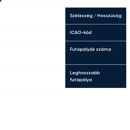
Szélesség / Hosszúság
ICAO-kód
Futópályák száma
Leghosszabb
futópálya