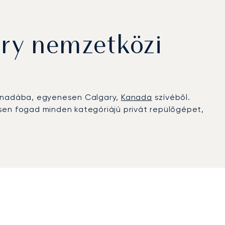
ry nemzetközi
Kanadába, egyenesen Calgary,
Kanada
szívéből.
esen fogad minden kategóriájú privát repülőgépet,