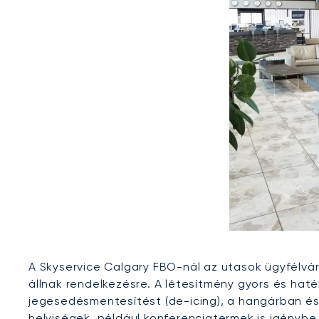
A Skyservice Calgary FBO-nál az utasok ügyfélvá
állnak rendelkezésre. A létesítmény gyors és hat
jegesedésmentesítést (de-icing), a hangárban és 
helyiségek, például konferenciatermek is igénybe