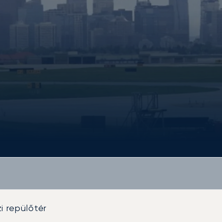
i repülőtér