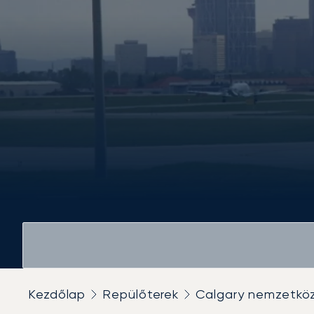
Kezdőlap
Repülőterek
Calgary nemzetköz