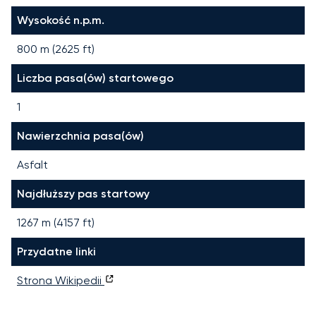
Wysokość n.p.m.
800 m (2625 ft)
Liczba pasa(ów) startowego
1
Nawierzchnia pasa(ów)
Asfalt
Najdłuższy pas startowy
1267
m (
4157
ft)
Przydatne linki
Strona Wikipedii