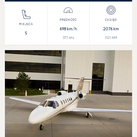
698
km/h
2076
km
5
377
kts
1121
NM