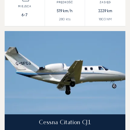
519
km/h
3339
km
6-7
280
kts
1803
NM
Cessna Citation CJ1