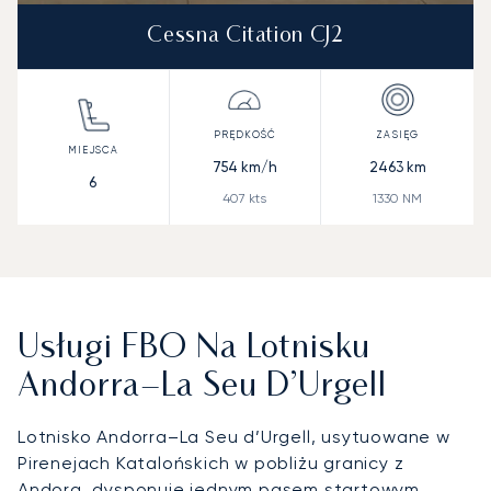
Cessna Citation CJ2
754
km/h
2463
km
6
407
kts
1330
NM
Usługi FBO Na Lotnisku
Andorra–La Seu D’Urgell
Lotnisko Andorra–La Seu d’Urgell, usytuowane w
Pirenejach Katalońskich w pobliżu granicy z
Andorą, dysponuje jednym
pasem startowym