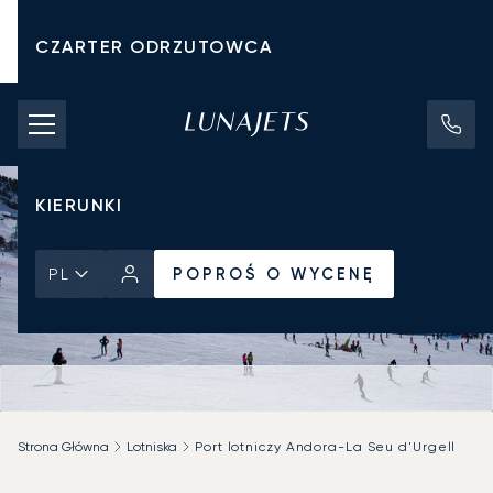
CZARTER ODRZUTOWCA
KOSZTY CZARTERU
PRYWATNE ODRZUTOWCE
KIERUNKI
POPROŚ O WYCENĘ
PL
Strona Główna
Lotniska
Port lotniczy Andora-La Seu d'Urgell