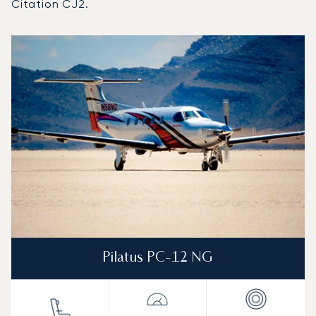
Citation CJ2.
Port lotniczy Andora-La Seu d'Urgell : 3 najpopularniejsz
Zdjęcie samolotu
Model samolotu
Miejsca
Prędkość (km/h)
Prędkość (węzły)
Zasięg (km)
Zasięg (NM)
Pilatus PC-12 NG