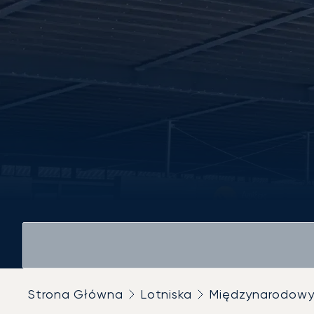
Strona Główna
Lotniska
Międzynarodowy 