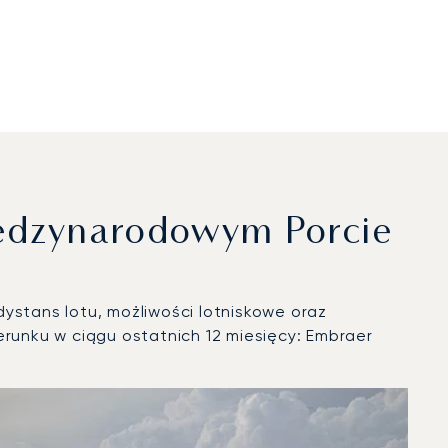
ędzynarodowym Porcie
ystans lotu, możliwości lotniskowe oraz
unku w ciągu ostatnich 12 miesięcy: Embraer
iczych w 2025 roku