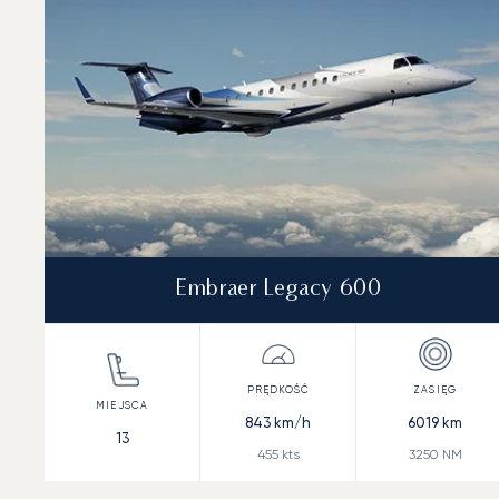
Embraer Legacy 600
843
km/h
6019
km
13
455
kts
3250
NM