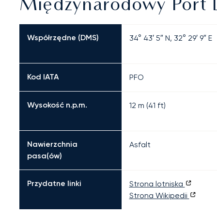
Międzynarodowy Port L
Współrzędne (DMS)
34° 43′ 5″ N, 32° 29′ 9″ E
Kod IATA
PFO
Wysokość n.p.m.
12 m (41 ft)
Nawierzchnia
Asfalt
pasa(ów)
Przydatne linki
Strona lotniska
Strona Wikipedii