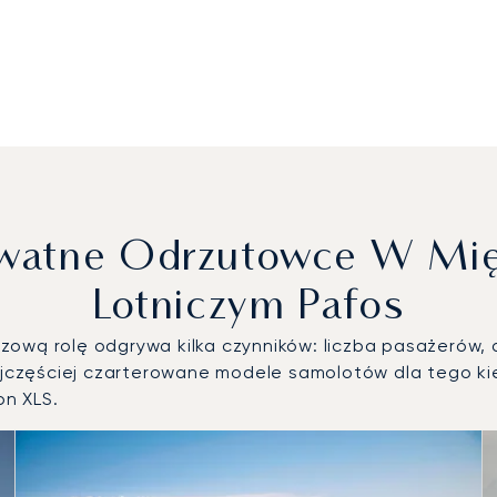
rywatne Odrzutowce W Mi
Lotniczym Pafos
ową rolę odgrywa kilka czynników: liczba pasażerów, d
częściej czarterowane modele samolotów dla tego kier
on XLS.
sze modele statków powietrznych według liczby operacji lotn