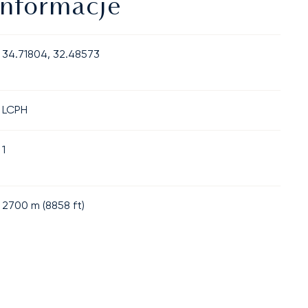
Informacje
34.71804, 32.48573
LCPH
1
2700
m (
8858
ft)