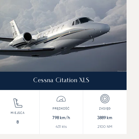
Cessna Citation XLS
798
km/h
3889
km
8
431
kts
2100
NM