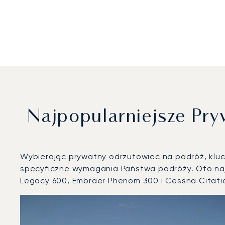
Najpopularniejsze P
Wybierając prywatny odrzutowiec na podróż, klucz
specyficzne wymagania Państwa podróży. Oto naj
Legacy 600, Embraer Phenom 300 i Cessna Citati
Międzynarodowy Port Lotniczy Pafos : 3 najpopularniej
Zdjęcie samolotu
Model samolotu
Miejsca
Prędkość (km/h)
Prędkość (węzły)
Zasięg (km)
Zasięg (NM)