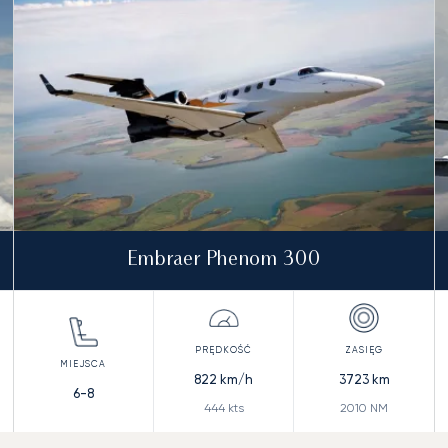
Embraer Phenom 300
822
km/h
3723
km
6-8
444
kts
2010
NM