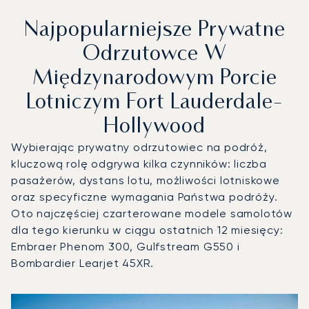
Najpopularniejsze Prywatne
Odrzutowce W
Międzynarodowym Porcie
Lotniczym Fort Lauderdale-
Hollywood
Wybierając prywatny odrzutowiec na podróż,
kluczową rolę odgrywa kilka czynników: liczba
pasażerów, dystans lotu, możliwości lotniskowe
oraz specyficzne wymagania Państwa podróży.
Oto najczęściej czarterowane modele samolotów
dla tego kierunku w ciągu ostatnich 12 miesięcy:
Embraer Phenom 300, Gulfstream G550 i
Bombardier Learjet 45XR.
Międzynarodowy Port Lotniczy Fort Lauderdale-Hollywood :
Zdjęcie samolotu
Model samolotu
Miejsca