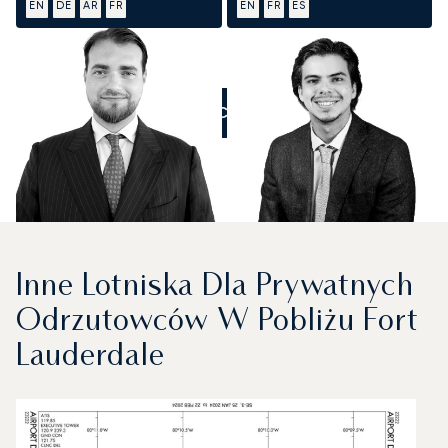
EN
DE
AR
FR
EN
FR
ES
ZADZWOŃCIE DO NAS
Inne Lotniska Dla Prywatnych
Odrzutowców W Pobliżu Fort
Lauderdale