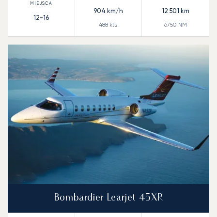
904
km/h
12 501
km
12-16
488
kts
6750
NM
Bombardier Learjet 45XR