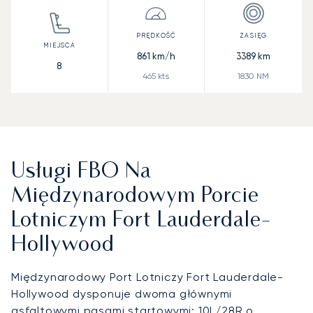
861
km/h
3389
km
8
465
kts
1830
NM
Usługi FBO Na
Międzynarodowym Porcie
Lotniczym Fort Lauderdale-
Hollywood
Międzynarodowy Port Lotniczy Fort Lauderdale-
Hollywood dysponuje dwoma głównymi
asfaltowymi pasami startowymi: 10L/28R o