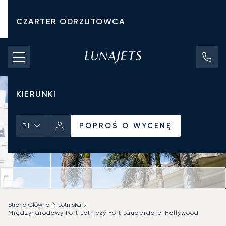
CZARTER ODRZUTOWCA
KOSZTY CZARTERU
PRYWATNE ODRZUTOWCE
KIERUNKI
POPROŚ O WYCENĘ
PL
Strona Główna
Lotniska
Międzynarodowy Port Lotniczy Fort Lauderdale-Hollywood