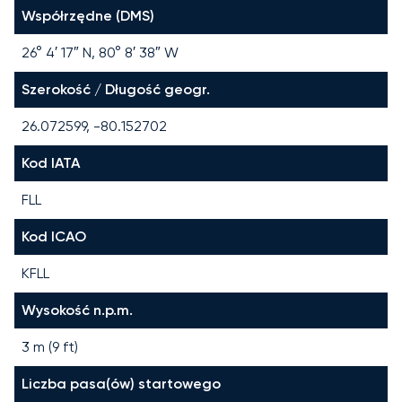
Współrzędne (DMS)
26° 4′ 17″ N, 80° 8′ 38″ W
Szerokość / Długość geogr.
26.072599, -80.152702
Kod IATA
FLL
Kod ICAO
KFLL
Wysokość n.p.m.
3 m (9 ft)
Liczba pasa(ów) startowego