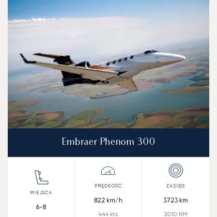
Prędkość (km/h)
Prędkość (węzły)
Zasięg (km)
Zasięg (NM)
Embraer Phenom 300
822
km/h
3723
km
6-8
444
kts
2010
NM