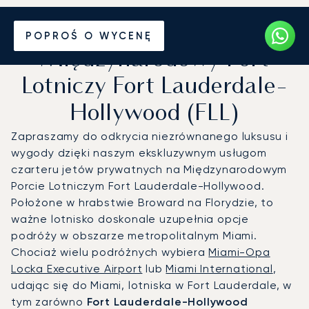
Prywatny odrzutowiec na
POPROŚ O WYCENĘ
Międzynarodowy Port
Lotniczy Fort Lauderdale-
Hollywood (FLL)
Zapraszamy do odkrycia niezrównanego luksusu i
wygody dzięki naszym ekskluzywnym usługom
czarteru jetów prywatnych na Międzynarodowym
Porcie Lotniczym Fort Lauderdale-Hollywood.
Położone w hrabstwie Broward na Florydzie, to
ważne lotnisko doskonale uzupełnia opcje
podróży w obszarze metropolitalnym Miami.
Chociaż wielu podróżnych wybiera
Miami-Opa
Locka Executive Airport
lub
Miami International
,
udając się do Miami, lotniska w Fort Lauderdale, w
tym zarówno
Fort Lauderdale-Hollywood