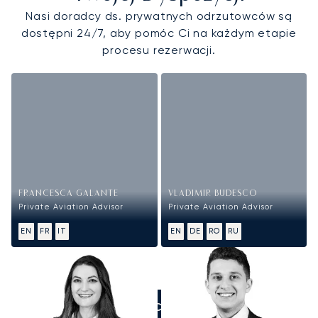
Nasi doradcy ds. prywatnych odrzutowców są
dostępni 24/7, aby pomóc Ci na każdym etapie
procesu rezerwacji.
FRANCESCA GALANTE
VLADIMIR BUDESCO
Private Aviation Advisor
Private Aviation Advisor
EN
FR
IT
EN
DE
RO
RU
ZADZWOŃCIE DO NAS