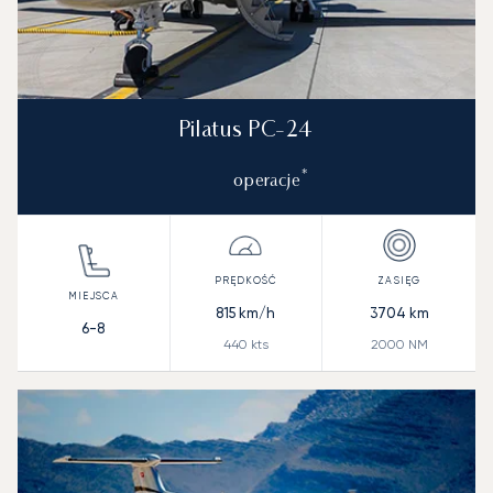
Pilatus PC-24
*
operacje
815
km/h
3704
km
6-8
440
kts
2000
NM