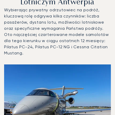
Lotniczym Antwerpia
Wybierając prywatny odrzutowiec na podróż,
kluczową rolę odgrywa kilka czynników: liczba
pasażerów, dystans lotu, możliwości lotniskowe
oraz specyficzne wymagania Państwa podróży.
Oto najczęściej czarterowane modele samolotów
dla tego kierunku w ciągu ostatnich 12 miesięcy:
Pilatus PC-24, Pilatus PC-12 NG i Cessna Citation
Mustang.
Międzynarodowy Port Lotniczy Antwerpia : 3 najpopularnie
Zdjęcie samolotu
Model samolotu
Operacje lotnicze w 20
Miejsca
Prędkość (km/h)
Prędkość (węzły)
Zasięg (km)
Zasięg (NM)