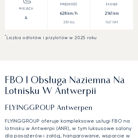
628
km/h
2161
km
4
339
kts
1167
NM
*
Liczba odlotów i przylotów w 2025 roku
FBO I Obsługa Naziemna Na
Lotnisku W Antwerpii
FLYINGGROUP Antwerpen
FLYINGGROUP oferuje kompleksowe usługi FBO na
lotnisku w Antwerpii (ANR), w tym luksusowe salony
dla pasażerów i załóg, hangarowanie, wsparcie w