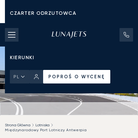
CZARTER ODRZUTOWCA
KOSZTY CZARTERU
PRYWATNE ODRZUTOWCE
KIERUNKI
POPROŚ O WYCENĘ
PL
Strona Główna
Lotniska
Międzynarodowy Port Lotniczy Antwerpia