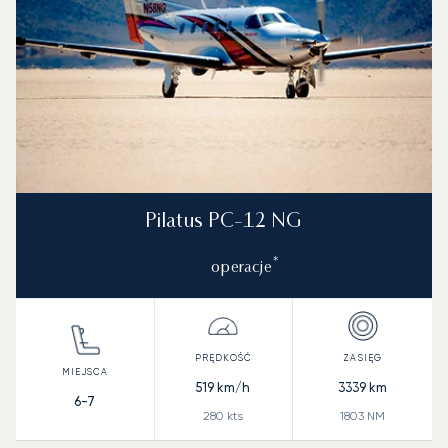
Pilatus PC-12 NG
*
operacje
519
km/h
3339
km
6-7
280
kts
1803
NM