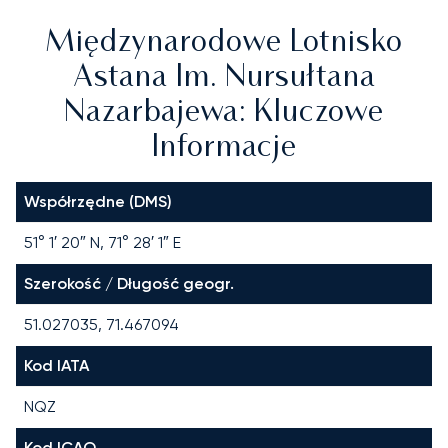
Międzynarodowe Lotnisko
Astana Im. Nursułtana
Nazarbajewa: Kluczowe
Informacje
Współrzędne (DMS)
51° 1′ 20″ N, 71° 28′ 1″ E
Szerokość / Długość geogr.
51.027035, 71.467094
Kod IATA
NQZ
Kod ICAO