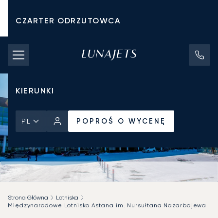
CZARTER ODRZUTOWCA
KOSZTY CZARTERU
PRYWATNE ODRZUTOWCE
KIERUNKI
POPROŚ O WYCENĘ
PL
Strona Główna
Lotniska
Międzynarodowe Lotnisko Astana im. Nursułtana Nazarbajewa