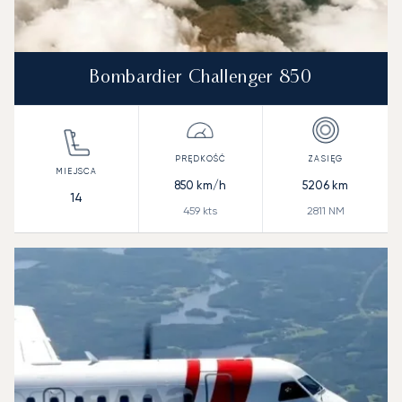
Bombardier Challenger 850
850
km/h
5206
km
14
459
kts
2811
NM