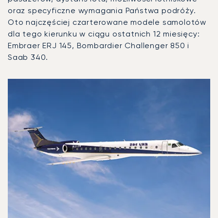
oraz specyficzne wymagania Państwa podróży.
Oto najczęściej czarterowane modele samolotów
dla tego kierunku w ciągu ostatnich 12 miesięcy:
Embraer ERJ 145, Bombardier Challenger 850 i
Saab 340.
Międzynarodowe Lotnisko Astana im. Nursułtana Nazarbaje
Zdjęcie samolotu
Model samolotu
Miejsca
Prędkość (km/h)
Prędkość (węzły)
Zasięg (km)
Zasięg (NM)