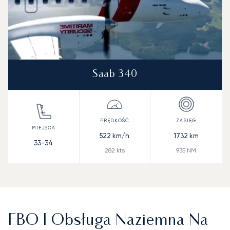
Saab 340
522
km/h
1732
km
33-34
282
kts
935
NM
FBO I Obsługa Naziemna Na