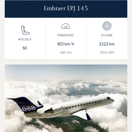
Embraer ERJ 145
833
km/h
2222
km
50
450
kts
1200
NM