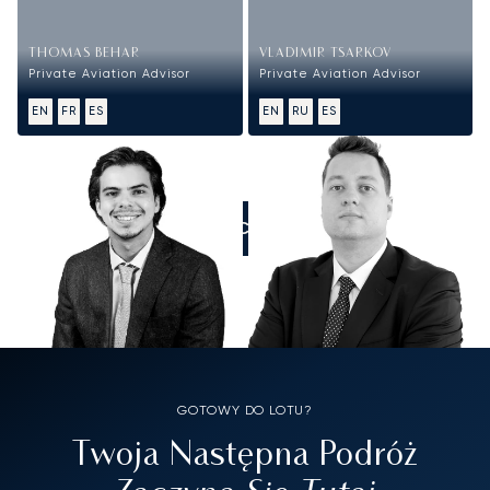
THOMAS BEHAR
VLADIMIR TSARKOV
Private Aviation Advisor
Private Aviation Advisor
EN
FR
ES
EN
RU
ES
ZADZWOŃCIE DO NAS
GOTOWY DO LOTU?
Twoja Następna Podróż