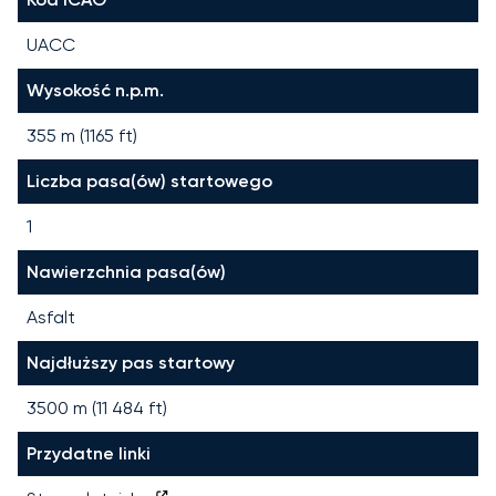
UACC
Wysokość n.p.m.
355 m (1165 ft)
Liczba pasa(ów) startowego
1
Nawierzchnia pasa(ów)
Asfalt
Najdłuższy pas startowy
3500
m (
11 484
ft)
Przydatne linki