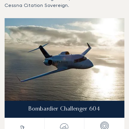
Cessna Citation Sovereign.
Lotnisko Jackson Hole : 3 najpopularniejsze modele statkó
Zdjęcie samolotu
Model samolotu
Miejsca
Prędkość (km/h)
Prędkość (węzły)
Zasięg (km)
Zasięg (NM)
Bombardier Challenger 604