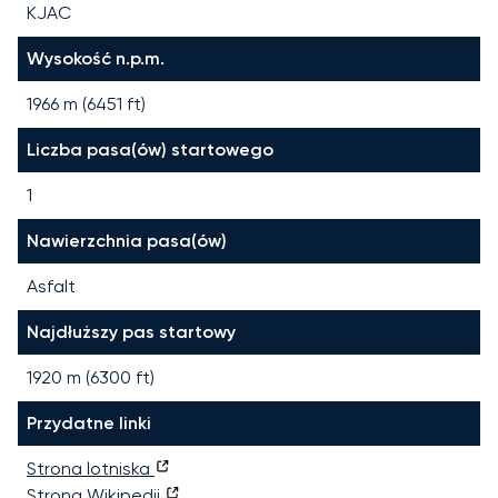
KJAC
Wysokość n.p.m.
1966 m (6451 ft)
Liczba pasa(ów) startowego
1
Nawierzchnia pasa(ów)
Asfalt
Najdłuższy pas startowy
1920
m (
6300
ft)
Przydatne linki
Strona lotniska
Strona Wikipedii