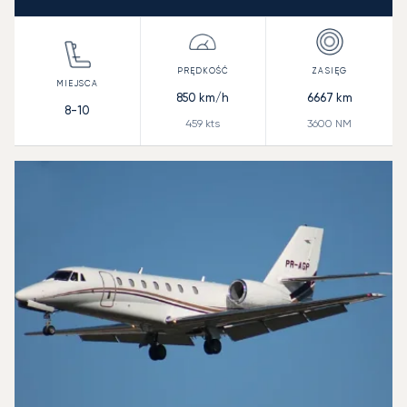
850
km/h
6667
km
8-10
459
kts
3600
NM