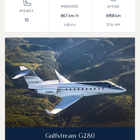
867
km/h
6958
km
10
468
kts
3756
NM
Gulfstream G280