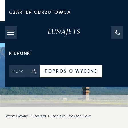
CZARTER ODRZUTOWCA
KOSZTY CZARTERU
PRYWATNE ODRZUTOWCE
KIERUNKI
POPROŚ O WYCENĘ
PL
Strona Główna
Lotniska
Lotnisko Jackson Hole