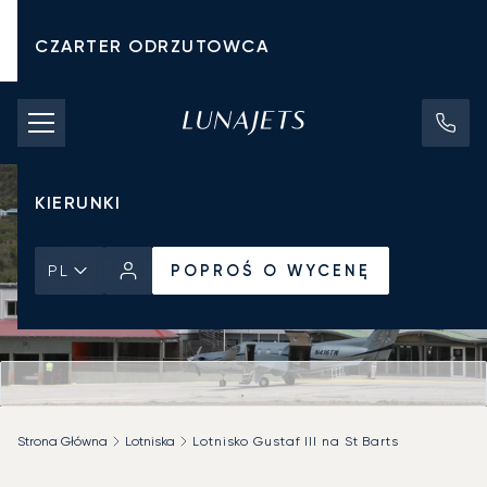
CZARTER ODRZUTOWCA
KOSZTY CZARTERU
PRYWATNE ODRZUTOWCE
KIERUNKI
POPROŚ O WYCENĘ
PL
Strona Główna
Lotniska
Lotnisko Gustaf III na St Barts