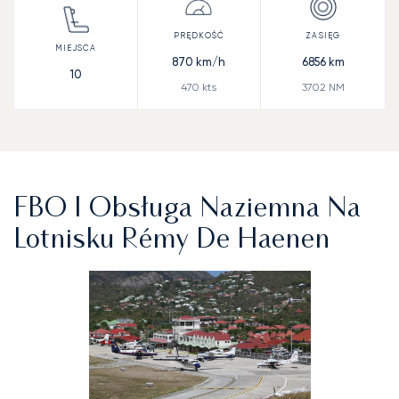
870
km/h
6856
km
10
470
kts
3702
NM
FBO I Obsługa Naziemna Na
Lotnisku Rémy De Haenen