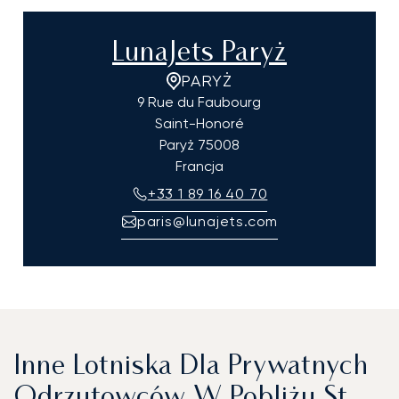
LunaJets Paryż
PARYŻ
9 Rue du Faubourg
Saint-Honoré
Paryż
75008
Francja
+33 1 89 16 40 70
paris@lunajets.com
Inne Lotniska Dla Prywatnych
Odrzutowców W Pobliżu St