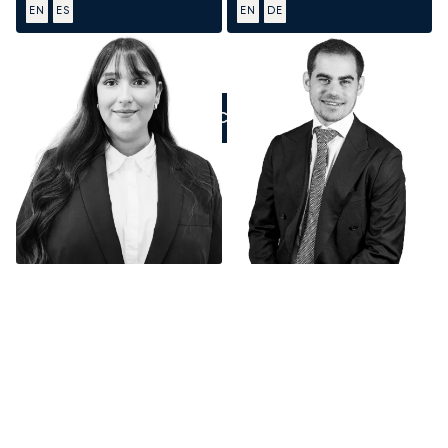
EN
ES
EN
DE
ZADZWOŃCIE DO NAS