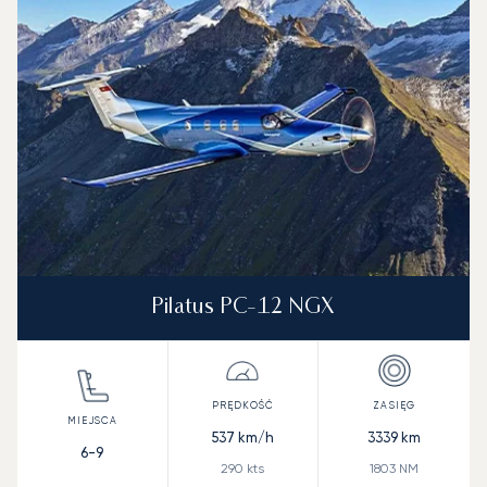
Prędkość (km/h)
Prędkość (węzły)
Zasięg (km)
Zasięg (NM)
Pilatus PC-12 NGX
537
km/h
3339
km
6-9
290
kts
1803
NM