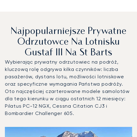
Najpopularniejsze Prywatne
Odrzutowce Na Lotnisku
Gustaf III Na St Barts
Wybierając prywatny odrzutowiec na podróż,
kluczową rolę odgrywa kilka czynników: liczba
pasażerów, dystans lotu, możliwości lotniskowe
oraz specyficzne wymagania Państwa podróży.
Oto najczęściej czarterowane modele samolotów
dla tego kierunku w ciągu ostatnich 12 miesięcy:
Pilatus PC-12 NGX, Cessna Citation CJ3 i
Bombardier Challenger 605.
Lotnisko Gustaf III na St Barts : 3 najpopularniejsze mode
Zdjęcie samolotu
Model samolotu
Miejsca