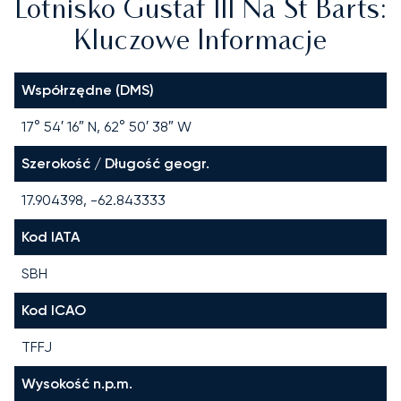
Lotnisko Gustaf III Na St Barts:
Kluczowe Informacje
Współrzędne (DMS)
17° 54′ 16″ N, 62° 50′ 38″ W
Szerokość / Długość geogr.
17.904398, -62.843333
Kod IATA
SBH
Kod ICAO
TFFJ
Wysokość n.p.m.