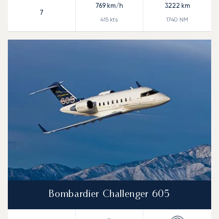
769
km/h
3222
km
7
415
kts
1740
NM
Bombardier Challenger 605