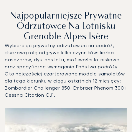
Najpopularniejsze Prywatne
Odrzutowce Na Lotnisku
Grenoble Alpes Isère
Wybierając prywatny odrzutowiec na podróż,
kluczową rolę odgrywa kilka czynników: liczba
pasażerów, dystans lotu, możliwości lotniskowe
oraz specyficzne wymagania Państwa podróży.
Oto najczęściej czarterowane modele samolotów
dla tego kierunku w ciągu ostatnich 12 miesięcy:
Bombardier Challenger 850, Embraer Phenom 300 i
Cessna Citation CJ1.
Lotnisko Grenoble Alpes Isère : 3 najpopularniejsze model
Zdjęcie samolotu
Model samolotu
Miejsca
Prędkość (km/h)
Prędkość (węzły)
Zasięg (km)
Zasięg (NM)