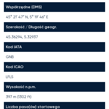
Współrzędne (DMS)
45° 21′ 47″ N, 5° 19′ 46″ E
Szerokość / Długość geogr.
45.36294, 5.32937
Kod IATA
GNB
Kod ICAO
LFLS
Wysokość n.p.m.
397 m (1302 ft)
Liczba pasa(ów) startowego