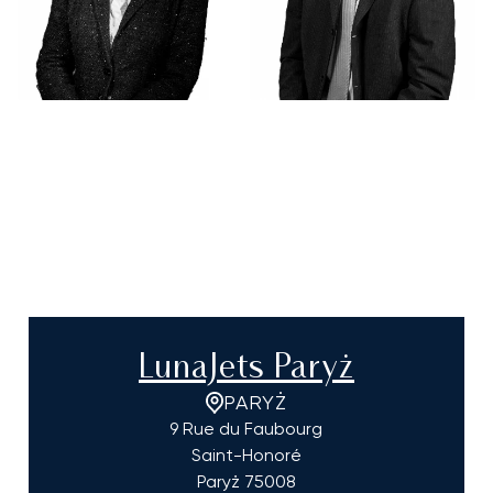
LunaJets Paryż
PARYŻ
9 Rue du Faubourg
Saint-Honoré
Paryż
75008