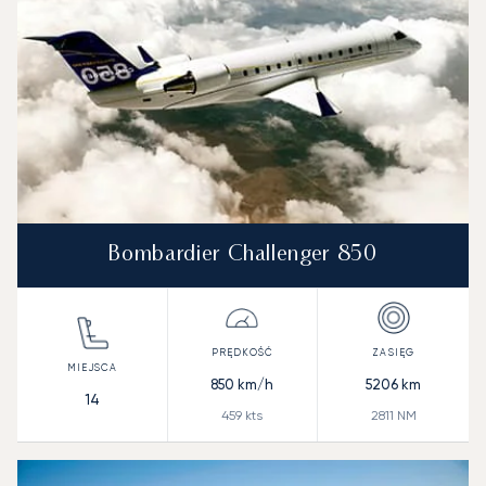
Bombardier Challenger 850
850
km/h
5206
km
14
459
kts
2811
NM