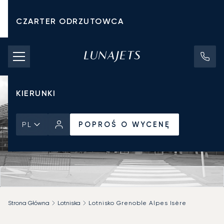
CZARTER ODRZUTOWCA
KOSZTY CZARTERU
PRYWATNE ODRZUTOWCE
KIERUNKI
POPROŚ O WYCENĘ
PL
Strona Główna
Lotniska
Lotnisko Grenoble Alpes Isère