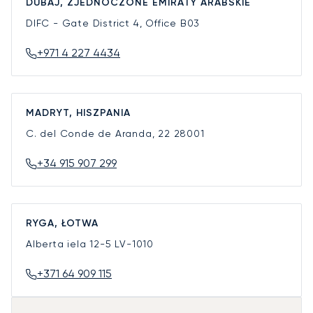
DUBAJ, ZJEDNOCZONE EMIRATY ARABSKIE
DIFC - Gate District 4, Office B03
+971 4 227 4434
MADRYT, HISZPANIA
C. del Conde de Aranda, 22
28001
+34 915 907 299
RYGA, ŁOTWA
Alberta iela 12-5
LV-1010
+371 64 909 115