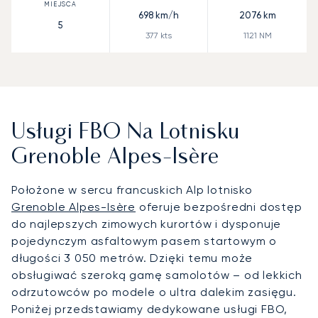
698
km/h
2076
km
5
377
kts
1121
NM
Usługi FBO Na Lotnisku
Grenoble Alpes-Isère
Położone w sercu francuskich Alp lotnisko
Grenoble Alpes-Isère
oferuje bezpośredni dostęp
do najlepszych zimowych kurortów i dysponuje
pojedynczym asfaltowym pasem startowym o
długości 3 050 metrów. Dzięki temu może
obsługiwać szeroką gamę samolotów – od lekkich
odrzutowców po modele o ultra dalekim zasięgu.
Poniżej przedstawiamy dedykowane usługi FBO,