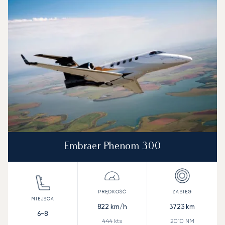
Embraer Phenom 300
822
km/h
3723
km
6-8
444
kts
2010
NM