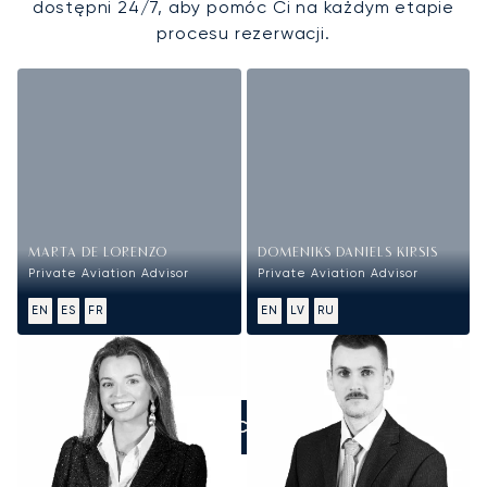
dostępni 24/7, aby pomóc Ci na każdym etapie
procesu rezerwacji.
MARTA DE LORENZO
DOMENIKS DANIELS KIRSIS
Private Aviation Advisor
Private Aviation Advisor
EN
ES
FR
EN
LV
RU
ZADZWOŃCIE DO NAS