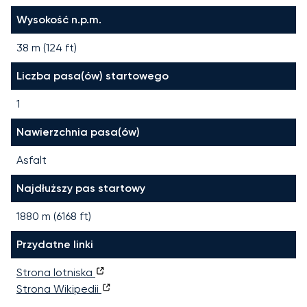
Wysokość n.p.m.
38 m (124 ft)
Liczba pasa(ów) startowego
1
Nawierzchnia pasa(ów)
Asfalt
Najdłuższy pas startowy
1880
m (
6168
ft)
Przydatne linki
Strona lotniska
Strona Wikipedii