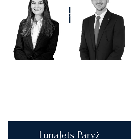
ZADZWOŃCIE DO NAS
LunaJets Paryż