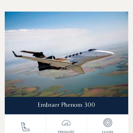
Lotnisko Avignon Provence : 3 najpopularniejsze modele s
Zdjęcie samolotu
Model samolotu
Miejsca
Prędkość (km/h)
Prędkość (węzły)
Zasięg (km)
Zasięg (NM)
Embraer Phenom 300