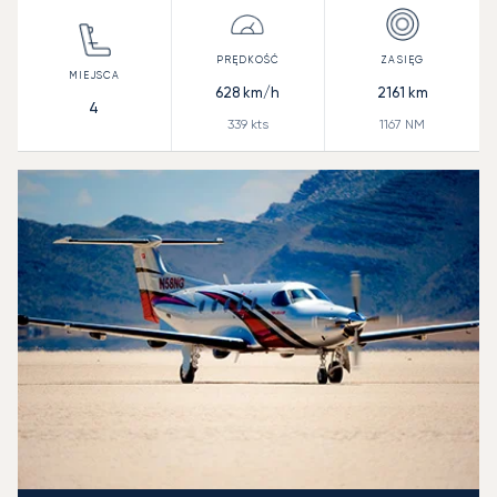
628
km/h
2161
km
4
339
kts
1167
NM