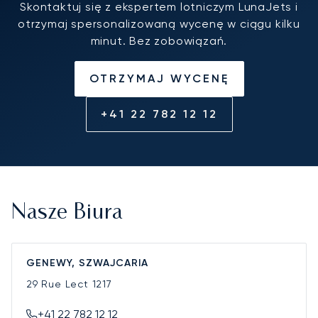
Skontaktuj się z ekspertem lotniczym LunaJets i
otrzymaj spersonalizowaną wycenę w ciągu kilku
minut. Bez zobowiązań.
OTRZYMAJ WYCENĘ
+41 22 782 12 12
Nasze Biura
GENEWY, SZWAJCARIA
29 Rue Lect
1217
+41 22 782 12 12