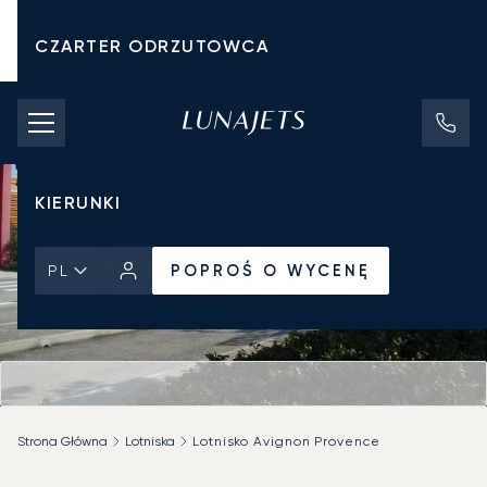
CZARTER ODRZUTOWCA
KOSZTY CZARTERU
PRYWATNE ODRZUTOWCE
KIERUNKI
POPROŚ O WYCENĘ
PL
Strona Główna
Lotniska
Lotnisko Avignon Provence