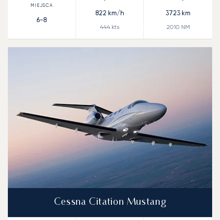
822
km/h
3723
km
6-8
444
kts
2010
NM
Cessna Citation Mustang