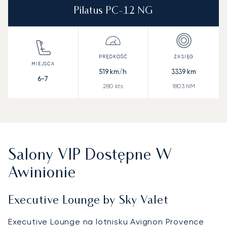
Pilatus PC-12 NG
519
km/h
3339
km
6-7
280
kts
1803
NM
Salony VIP Dostępne W
Awinionie
Executive Lounge by Sky Valet
Executive Lounge na lotnisku Avignon Provence