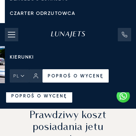
CZARTER ODRZUTOWCA
KOSZTY CZARTERU
PRYWATNE ODRZUTOWCE
KIERUNKI
POPROŚ O WYCENĘ
PL
Strona Główna
Wiadomości i Perspektywy
POPROŚ O WYCENĘ
Prawdziwy koszt
posiadania jetu