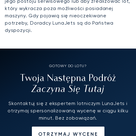
jego postoju serwisowego lub aby zrealizować lot,
który wykracza poza możliwości posiadanej
maszyny. Gdy pojawią się nieoczekiwane
potrzeby, Doradcy LunaJets są do Państwa
dyspozycji.
GOTOWY DO LOTU?
Twoja Następna Podróż
Zaczyna Się Tutaj
Skontaktuj się z ekspertem lotniczym LunaJets i
otrzymaj spersonalizowaną wycenę w ciągu kilku
minut. Bez zobowiązań.
OTRZYMAJ WYCENĘ