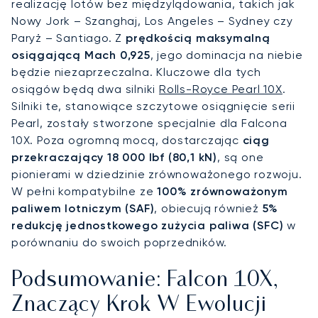
realizację lotów bez międzylądowania, takich jak
Nowy Jork – Szanghaj, Los Angeles – Sydney czy
Paryż – Santiago. Z
prędkością maksymalną
osiągającą Mach 0,925
, jego dominacja na niebie
będzie niezaprzeczalna. Kluczowe dla tych
osiągów będą dwa silniki
Rolls-Royce Pearl 10X
.
Silniki te, stanowiące szczytowe osiągnięcie serii
Pearl, zostały stworzone specjalnie dla Falcona
10X. Poza ogromną mocą, dostarczając
ciąg
przekraczający 18 000 lbf (80,1 kN)
, są one
pionierami w dziedzinie zrównoważonego rozwoju.
W pełni kompatybilne ze
100% zrównoważonym
paliwem lotniczym (SAF)
, obiecują również
5%
redukcję jednostkowego zużycia paliwa (SFC)
w
porównaniu do swoich poprzedników.
Podsumowanie: Falcon 10X,
Znaczący Krok W Ewolucji