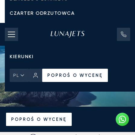
CZARTER ODRZUTOWCA
KOSZTY CZARTERU
PRYWATNE ODRZUTOWCE
KIERUNKI
POPROŚ O WYCENĘ
PL
Strona Główna
Wiadomości i Perspektywy
POPROŚ O WYCENĘ