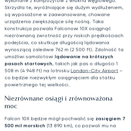
wykonane z kompozytów z włókna węglowego.
Skrzydła te, wyróżniające się dużym wydłużeniem,
są wyposażone w zaawansowane, chowane
urządzenia zwiększające siłę nośną. Taka
konstrukcja pozwala Falconowi 10X osiągnąć
niezrównaną zwrotność przy niskich prędkościach
podejścia, co skutkuje długością lądowania
wynoszącą zaledwie 762 m (2 500 ft). Zdolność ta
umożliwi samolotowi
lądowanie na krótszych
pasach startowych
, takich jak pas o długości 1
508 m (4 948 ft) na lotnisku
London-City Airport
–
co będzie niezwykłym osiągnięciem dla statku
powietrznego tej wielkości.
Niezrównane osiągi i zrównoważona
moc
Falcon 10X będzie mógł pochwalić się
zasięgiem 7
500 mil morskich
(13 890 km), co pozwoli mu na