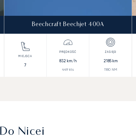
Beechcraft Beechjet 400A
832
km/h
2185
km
7
449
kts
1180
NM
Do Nicei