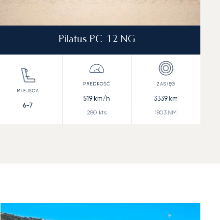
Pilatus PC-12 NG
519
km/h
3339
km
6-7
280
kts
1803
NM