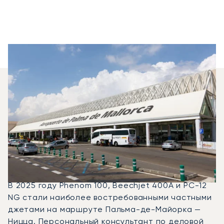
Какие Типы Самолётов
Можно Арендовать Для
Перелёта Между Ниццей
И Пальмой-Де-
Майоркой?
В 2025 году Phenom 100, Beechjet 400A и PC-12
NG стали наиболее востребованными частными
джетами на маршруте Пальма-де-Майорка —
Ницца. Персональный консультант по деловой