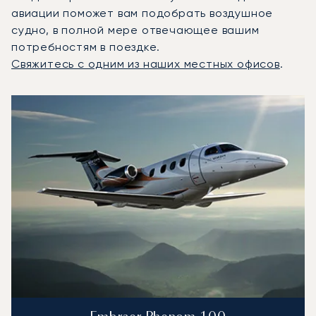
авиации поможет вам подобрать воздушное
судно, в полной мере отвечающее вашим
потребностям в поездке.
Свяжитесь с одним из наших местных офисов
.
3 наиболее востребованных воздушных судна по колич
Фото воздушного судна
Модель воздушного судна
Скорость (км/ч)
Скорость (узлы)
Дал
Дальность (NM)