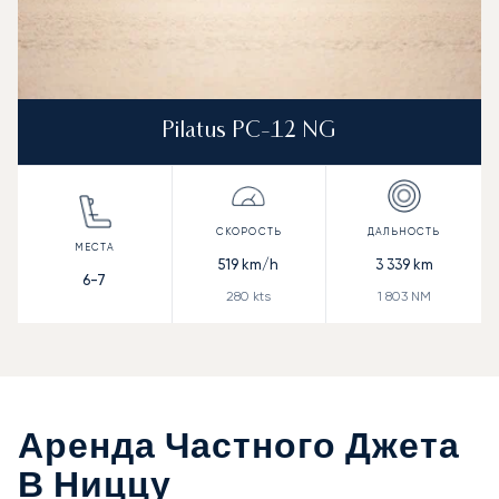
Pilatus PC-12 NG
519
km/h
3 339
km
6-7
280
kts
1 803
NM
Аренда Частного Джета
В Ниццу