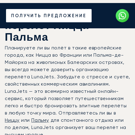
Закажите частный
ПОЛУЧИТЬ ПРЕДЛОЖЕНИЕ
перелёт Ницца —
Пальма
Планируете ли вы полёт в такие европейские
города, как Ницца во Франции или Пальма-де-
Майорка на живописных Балеарских островах,
вы всегда можете доверить организацию
перелёта LunaJets. Забудьте о стрессе и суете,
свойственных коммерческим авиалиниям.
LunaJets — это всемирно известный онлайн-
сервис, который позволяет путешественникам
легко и быстро бронировать элитные перелёты
в любую точку мира. Отправляетесь ли вы в
Ниццу
или
Пальму
для спонтанного отдыха или
по делам, LunaJets организует ваш перелёт на
высшем уровне.