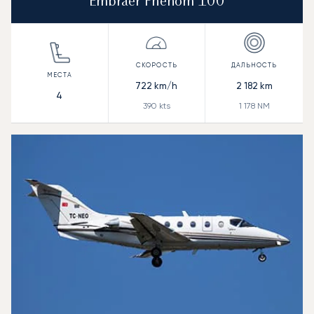
Embraer Phenom 100
722
km/h
2 182
km
4
390
kts
1 178
NM