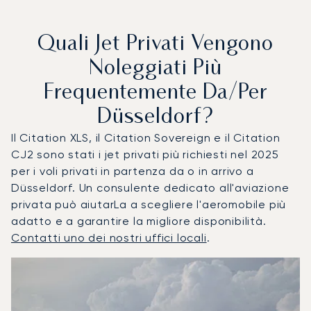
Quali Jet Privati Vengono
Noleggiati Più
Frequentemente Da/per
Düsseldorf?
Il Citation XLS, il Citation Sovereign e il Citation
CJ2 sono stati i jet privati più richiesti nel 2025
per i voli privati in partenza da o in arrivo a
Düsseldorf. Un consulente dedicato all'aviazione
privata può aiutarLa a scegliere l'aeromobile più
adatto e a garantire la migliore disponibilità.
Contatti uno dei nostri uffici locali
.
Düsseldorf : I 3 modelli di aeromobile più utilizzati per nu
Foto dell'aeromobile
Modello di aeromobile
Posti
Velocità (km/h)
Velocità (nodi)
Autonomia (
Autonomia (NM)