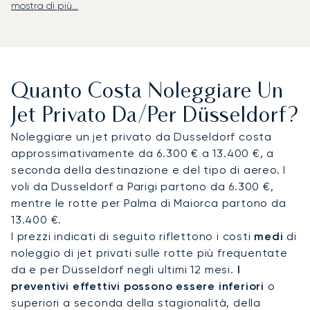
mostra di più...
LunaJets organizza voli privati per l'aeroporto di
Düsseldorf (DUS), situato a soli 15 minuti dal
centro della città e dotato di un terminal
dedicato all'aviazione generale per i viaggiatori
VIP. Da lì, i transfer con autista portano i
Quanto Costa Noleggiare Un
passeggeri direttamente agli uffici direzionali, alle
sedi fieristiche o agli hotel lungo il fiume. I clienti
Jet Privato Da/per Düsseldorf?
noleggiano frequentemente jet per Düsseldorf
Noleggiare un jet privato da Dusseldorf costa
per incontri con investitori, importanti eventi di
approssimativamente da 6.300 € a 13.400 €, a
settore come ProWein o boot Düsseldorf, e per
seconda della destinazione e del tipo di aereo. I
viaggi d'affari in tutta la regione Reno-Ruhr.
voli da Dusseldorf a Parigi partono da 6.300 €,
mentre le rotte per Palma di Maiorca partono da
Con vent'anni di esperienza, LunaJets è stato il
13.400 €.
primo broker europeo di jet privati a ricevere la
I prezzi indicati di seguito riflettono i costi
medi
di
certificazione Argus®, a testimonianza di rigorosi
noleggio di jet privati sulle rotte più frequentate
standard di sicurezza e servizio. A Düsseldorf,
da e per Düsseldorf negli ultimi 12 mesi.
I
questa competenza assicura arrivi discreti
preventivi effettivi possono essere inferiori
o
durante i periodi di punta, dalle fiere
superiori a seconda della stagionalità, della
internazionali alle esposizioni di moda, con un