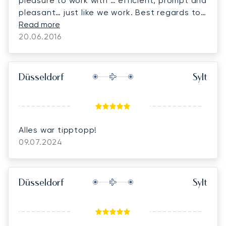
pleasure to work with … efficient, prompt and
pleasant… just like we work. Best regards to
the Lunajets Team.
Read more
20.06.2016
Düsseldorf
Sylt
Alles war tipptopp!
09.07.2024
Düsseldorf
Sylt