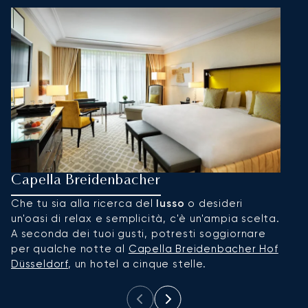
Capella Breidenbacher
T
Che tu sia alla ricerca del
lusso
o desideri
Un
un'oasi di relax e semplicità, c'è un'ampia scelta.
su
A seconda dei tuoi gusti, potresti soggiornare
in
per qualche notte al
Capella Breidenbacher Hof
Düsseldorf
, un hotel a cinque stelle.