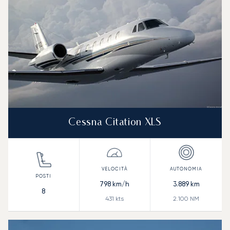
Cessna Citation XLS
798
km/h
3.889
km
8
431
kts
2.100
NM