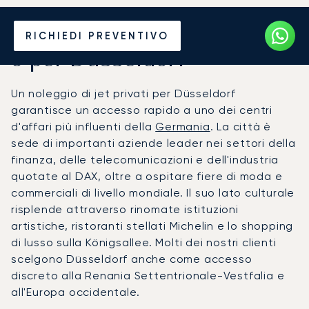
Noleggia un Jet Privato da
RICHIEDI PREVENTIVO
o per Düsseldorf
Un noleggio di jet privati per Düsseldorf
garantisce un accesso rapido a uno dei centri
d'affari più influenti della
Germania
. La città è
sede di importanti aziende leader nei settori della
finanza, delle telecomunicazioni e dell'industria
quotate al DAX, oltre a ospitare fiere di moda e
commerciali di livello mondiale. Il suo lato culturale
risplende attraverso rinomate istituzioni
artistiche, ristoranti stellati Michelin e lo shopping
di lusso sulla Königsallee. Molti dei nostri clienti
scelgono Düsseldorf anche come accesso
discreto alla Renania Settentrionale-Vestfalia e
all'Europa occidentale.