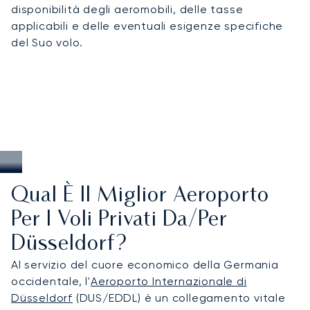
disponibilità degli aeromobili, delle tasse
coordinamento preciso degli slot e transfer su
applicabili e delle eventuali esigenze specifiche
misura sia per i viaggiatori d'affari che per quelli di
del Suo volo.
piacere.
Qual È Il Miglior Aeroporto
Per I Voli Privati Da/per
Düsseldorf?
Al servizio del cuore economico della Germania
occidentale, l'
Aeroporto Internazionale di
Düsseldorf
(DUS/EDDL) è un collegamento vitale