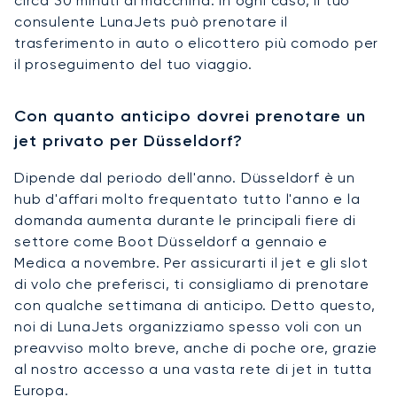
circa 30 minuti di macchina. In ogni caso, il tuo
consulente LunaJets può prenotare il
trasferimento in auto o elicottero più comodo per
il proseguimento del tuo viaggio.
Con quanto anticipo dovrei prenotare un
jet privato per Düsseldorf?
Dipende dal periodo dell'anno. Düsseldorf è un
hub d'affari molto frequentato tutto l'anno e la
domanda aumenta durante le principali fiere di
settore come Boot Düsseldorf a gennaio e
Medica a novembre. Per assicurarti il jet e gli slot
di volo che preferisci, ti consigliamo di prenotare
con qualche settimana di anticipo. Detto questo,
noi di LunaJets organizziamo spesso voli con un
preavviso molto breve, anche di poche ore, grazie
al nostro accesso a una vasta rete di jet in tutta
Europa.