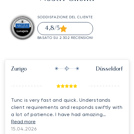
SODDISFAZIONE DEL CLIENTE
4,8
/5
BASATO SU 2.302 RECENSIONI
Zurigo
Düsseldorf
Tunc is very fast and quick. Understands
client requirements and responds swiftly with
a lot of patience. I have had amazing
experience with Lunajets and would highly
Read more
recommend them for business and personal
15.04.2026