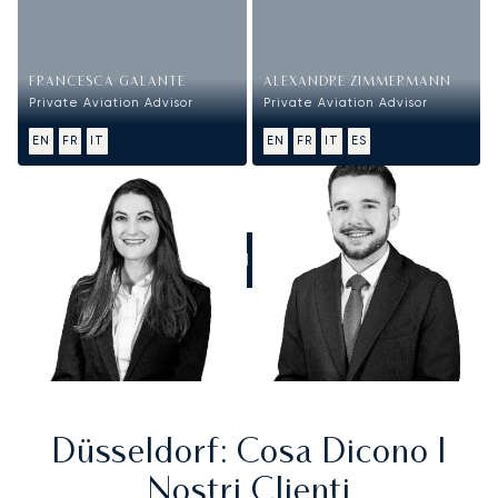
FRANCESCA GALANTE
ALEXANDRE ZIMMERMANN
Private Aviation Advisor
Private Aviation Advisor
EN
FR
IT
EN
FR
IT
ES
CHIAMATECI
Düsseldorf
: Cosa Dicono I
Nostri Clienti