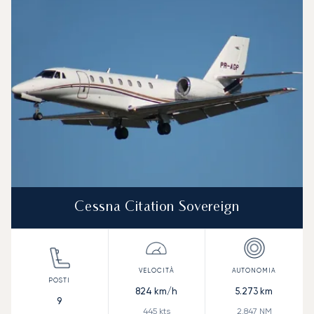
Cessna Citation Sovereign
824
km/h
5.273
km
9
445
kts
2.847
NM