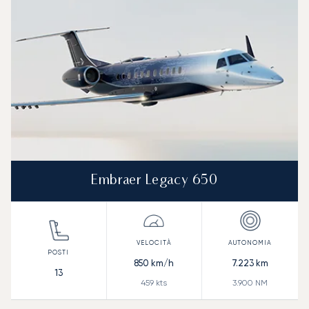
Autonomia (NM)
Embraer Legacy 650
850
km/h
7.223
km
13
459
kts
3.900
NM