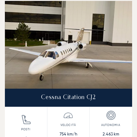
Cessna Citation CJ2
754
km/h
2.463
km