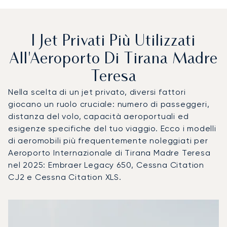
I Jet Privati Più Utilizzati
All'Aeroporto Di Tirana Madre
Teresa
Nella scelta di un jet privato, diversi fattori
giocano un ruolo cruciale: numero di passeggeri,
distanza del volo, capacità aeroportuali ed
esigenze specifiche del tuo viaggio. Ecco i modelli
di aeromobili più frequentemente noleggiati per
Aeroporto Internazionale di Tirana Madre Teresa
nel 2025: Embraer Legacy 650, Cessna Citation
CJ2 e Cessna Citation XLS.
Aeroporto Internazionale di Tirana Madre Teresa : I 3 model
Foto dell'aeromobile
Modello di aeromobile
Posti
Velocità (km/h)
Velocità (nodi)
Autonomia (