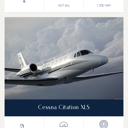
6
407
kts
1.330
NM
Cessna Citation XLS