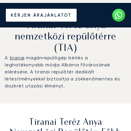
Magánrepülőgép bérlése a
KÉRJEN ÁRAJÁNLATOT
Tiranai Teréz anya
nemzetközi repülőtérre
(TIA)
A
tiranai
magánrepülőgép bérlés a
leghatékonyabb módja Albánia fővárosának
elérésére. A tiranai repülőtér dedikált
létesítményekkel biztosítja a zökkenőmentes és
diszkrét utazási élményt.
Tiranai Teréz Anya