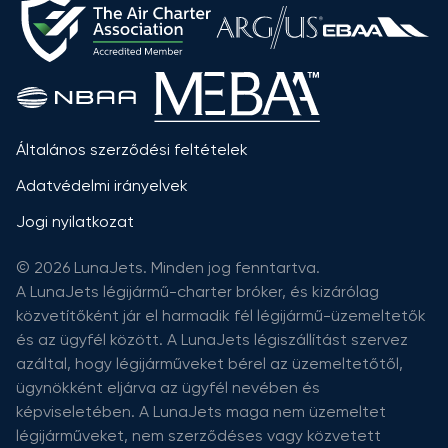
Általános szerződési feltételek
Adatvédelmi irányelvek
Jogi nyilatkozat
© 2026 LunaJets. Minden jog fenntartva.
A LunaJets légijármű-charter bróker, és kizárólag
közvetítőként jár el harmadik fél légijármű-üzemeltetők
és az ügyfél között. A LunaJets légiszállítást szervez
azáltal, hogy légijárműveket bérel az üzemeltetőtől,
ügynökként eljárva az ügyfél nevében és
képviseletében. A LunaJets maga nem üzemeltet
légijárműveket, nem szerződéses vagy közvetett