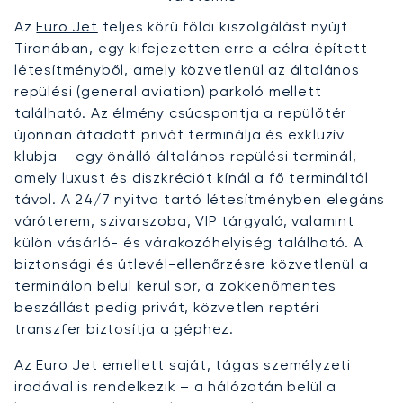
Az
Euro Jet
teljes körű földi kiszolgálást nyújt
Tiranában, egy kifejezetten erre a célra épített
létesítményből, amely közvetlenül az általános
repülési (general aviation) parkoló mellett
található. Az élmény csúcspontja a repülőtér
újonnan átadott privát terminálja és exkluzív
klubja – egy önálló általános repülési terminál,
amely luxust és diszkréciót kínál a fő termináltól
távol. A 24/7 nyitva tartó létesítményben elegáns
váróterem, szivarszoba, VIP tárgyaló, valamint
külön vásárló- és várakozóhelyiség található. A
biztonsági és útlevél-ellenőrzésre közvetlenül a
terminálon belül kerül sor, a zökkenőmentes
beszállást pedig privát, közvetlen reptéri
transzfer biztosítja a géphez.
Az Euro Jet emellett saját, tágas személyzeti
irodával is rendelkezik – a hálózatán belül a