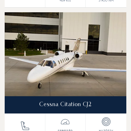
459
kts
3 900
NM
Cessna Citation CJ2