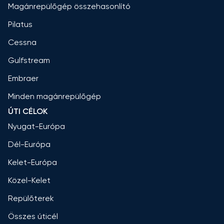
Magánrepülőgép összehasonlító
Pilatus
Cessna
Gulfstream
Embraer
Minden magánrepülőgép
ÚTI CÉLOK
Nyugat-Európa
Dél-Európa
Kelet-Európa
Közel-Kelet
Repülőterek
Összes úticél