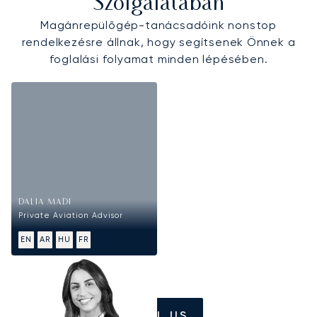
Szolgálatában
Magánrepülőgép-tanácsadóink nonstop
rendelkezésre állnak, hogy segítsenek Önnek a
foglalási folyamat minden lépésében.
DALIA MADI
Private Aviation Advisor
EN
AR
HU
FR
CALL US