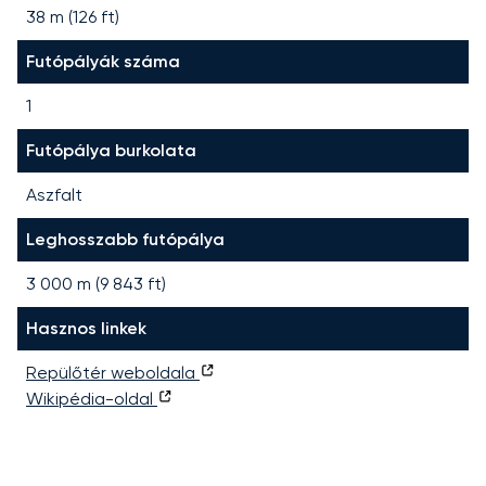
38 m (126 ft)
Futópályák száma
1
Futópálya burkolata
Aszfalt
Leghosszabb futópálya
3 000
m (
9 843
ft)
Hasznos linkek
Repülőtér weboldala
Wikipédia-oldal