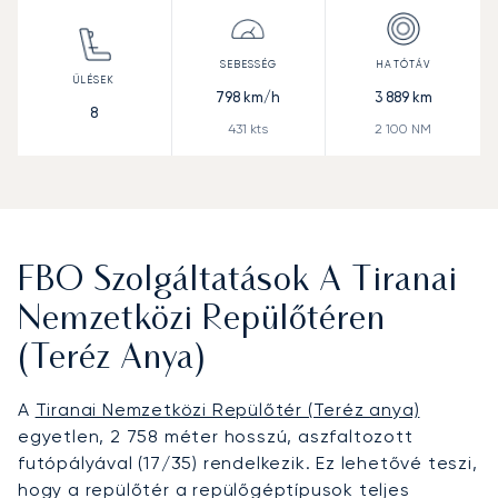
798
km/h
3 889
km
8
431
kts
2 100
NM
FBO Szolgáltatások A Tiranai
Nemzetközi Repülőtéren
(Teréz Anya)
A
Tiranai Nemzetközi Repülőtér (Teréz anya)
egyetlen, 2 758 méter hosszú, aszfaltozott
futópályával (17/35) rendelkezik. Ez lehetővé teszi,
hogy a repülőtér a repülőgéptípusok teljes