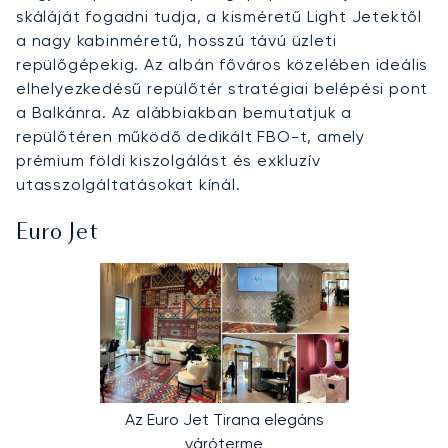
skáláját fogadni tudja, a kisméretű Light Jetektől
a nagy kabinméretű, hosszú távú üzleti
repülőgépekig. Az albán főváros közelében ideális
elhelyezkedésű repülőtér stratégiai belépési pont
a Balkánra. Az alábbiakban bemutatjuk a
repülőtéren működő dedikált FBO-t, amely
prémium földi kiszolgálást és exkluzív
utasszolgáltatásokat kínál.
Euro Jet
Az Euro Jet Tirana elegáns
váróterme