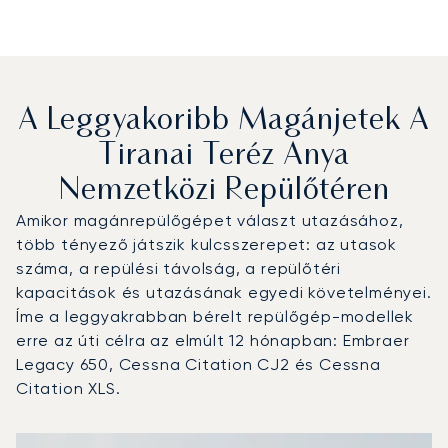
A Leggyakoribb Magánjetek A
Tiranai Teréz Anya
Nemzetközi Repülőtéren
Amikor magánrepülőgépet választ utazásához,
több tényező játszik kulcsszerepet: az utasok
száma, a repülési távolság, a repülőtéri
kapacitások és utazásának egyedi követelményei.
Íme a leggyakrabban bérelt repülőgép-modellek
erre az úti célra az elmúlt 12 hónapban: Embraer
Legacy 650, Cessna Citation CJ2 és Cessna
Citation XLS.
Tiranai Teréz anya nemzetközi repülőtér : A 3 legtöbbet 
Repülőgép fotója
Repülőgép-típus
Ülőhelyek