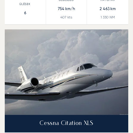
754
km/h
2 463
km
6
407
kts
1 330
NM
Cessna Citation XLS