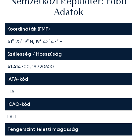
Nemzetközi Repülőtér: Főbb
Adatok
Koordináták (FMP)
41° 25′ 19″ N, 19° 42′ 47″ E
Szélesség / Hosszúság
41.414700, 19.720600
IATA-kód
TIA
ICAO-kód
LATI
Tengerszint feletti magasság