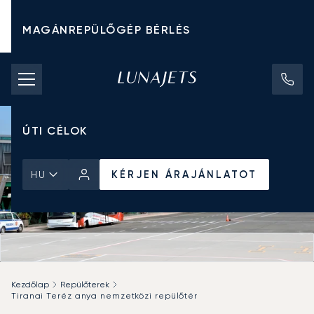
MAGÁNREPÜLŐGÉP BÉRLÉS
CHARTER ÁRAK
MAGÁNREPÜLŐGÉPEK
ÚTI CÉLOK
KÉRJEN ÁRAJÁNLATOT
HU
Kezdőlap
Repülőterek
Tiranai Teréz anya nemzetközi repülőtér