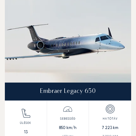
Sebesség (km/h)
Sebesség (csomó)
Hatótávolság (km)
Hatótávolság (NM)
Embraer Legacy 650
850
km/h
7 223
km
13