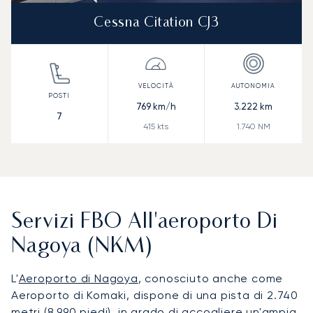
Cessna Citation CJ3
769
km/h
3.222
km
7
415
kts
1.740
NM
Servizi FBO All'aeroporto Di
Nagoya (NKM)
L'
Aeroporto di Nagoya
, conosciuto anche come
Aeroporto di Komaki, dispone di una pista di 2.740
metri (8.990 piedi), in grado di accogliere un'ampia