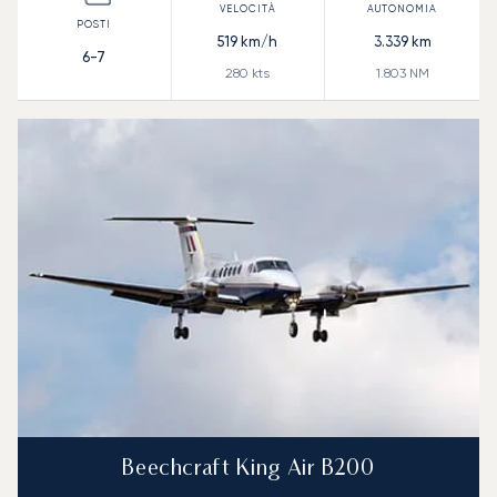
519
km/h
3.339
km
6-7
280
kts
1.803
NM
Beechcraft King Air B200