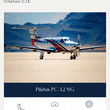
Citation CJ3.
Aeroporto di Nagoya - Komaki : I 3 modelli di aeromobile pi
Foto dell'aeromobile
Modello di aeromobile
Posti
Velocità (km/h)
Velocità (nodi)
Autonomia (
Autonomia (NM)
Pilatus PC-12 NG