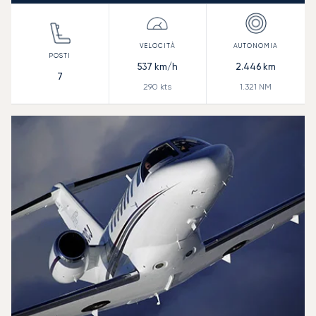
537
km/h
2.446
km
7
290
kts
1.321
NM