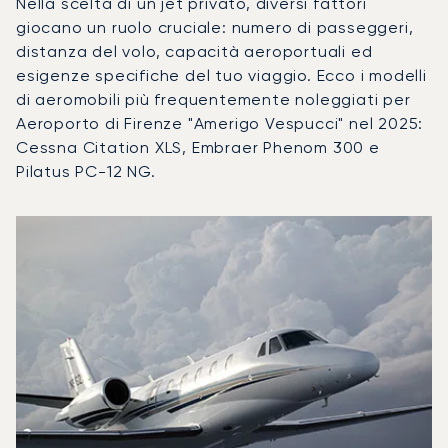
Nella scelta di un jet privato, diversi fattori
giocano un ruolo cruciale: numero di passeggeri,
distanza del volo, capacità aeroportuali ed
esigenze specifiche del tuo viaggio. Ecco i modelli
di aeromobili più frequentemente noleggiati per
Aeroporto di Firenze "Amerigo Vespucci" nel 2025:
Cessna Citation XLS, Embraer Phenom 300 e
Pilatus PC-12 NG.
Aeroporto di Firenze "Amerigo Vespucci" : I 3 modelli di aer
Foto dell'aeromobile
Modello di aeromobile
Movimenti di
Posti
Velocità (km/h)
Velocit
Autonomia (km)
Autonomia (NM)