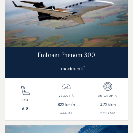
Embraer Phenom 300
*
movimenti
822
km/h
3.723
km
6-8
444
kts
2.010
NM