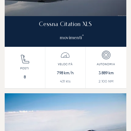
Cessna Citation XLS
*
movimenti
798
km/h
3.889
km
8
431
kts
2.100
NM